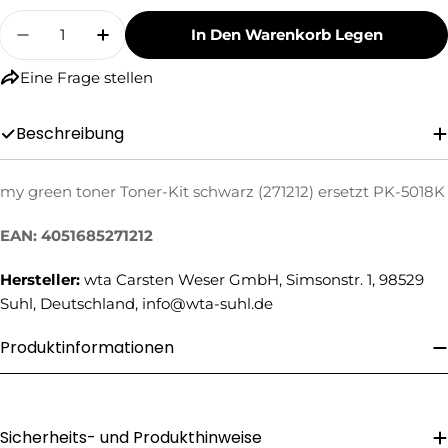
Menge
In Den Warenkorb Legen
Menge Für My Green Toner Toner-Kit Schwarz 
Menge Für My Green Toner Toner-Kit 
Eine Frage stellen
Beschreibung
my green toner Toner-Kit schwarz (271212) ersetzt PK-5018K
Eine Frage stellen
EAN: 4051685271212
Ihr
Name
Hersteller:
wta Carsten Weser GmbH, Simsonstr. 1, 98529
Ihre
Suhl, Deutschland, info@wta-suhl.de
E-
Mail
Ihre
Produktinformationen
Telefonnummer
Ihre
Nachricht
Sicherheits- und Produkthinweise