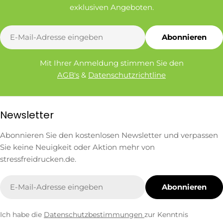
exklusiven Angeboten.
E-
Abonnieren
Mail
Mit Ihrer Anmeldung stimmen Sie den
AGB's
&
Datenschutzrichtline
Newsletter
Abonnieren Sie den kostenlosen Newsletter und verpassen
Sie keine Neuigkeit oder Aktion mehr von
stressfreidrucken.de.
E-
Abonnieren
Mail
Ich habe die
Datenschutzbestimmungen
zur Kenntnis