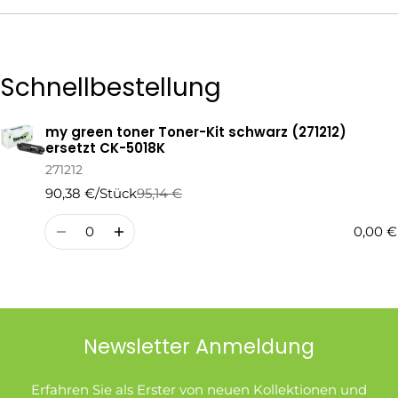
Die mit * gekennzeichneten Felder sind Pflichtfelder.
Schnellbestellung
Frage Senden
my green toner Toner-Kit schwarz (271212)
Ihr
ersetzt CK-5018K
Warenkorb
271212
90,38 €/Stück
95,14 €
Regulärer
Verkaufspreis
Preis
Menge
0,00 €
Newsletter Anmeldung
Erfahren Sie als Erster von neuen Kollektionen und