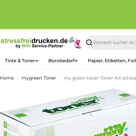
Zum
Inhalt
springen
Suchen
Tinte & Toner
Bürobedarf
Papier, Etiketten, Fol
Home
mygreen Toner
my green toner Toner-Kit schwa
Springe
zu
den
Produktinformationen