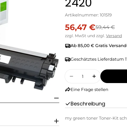
2420
Artikelnummer:
101519
56,47 €
Verkaufspreis
Regulärer
59,44 €
zzgl. MwSt und zzgl.
Versand
Preis
Ab 85,00 € Gratis Versand
Geschätztes Lieferdatum
1
Menge
Menge Für My Green T
Menge Für M
Eine Frage stellen
Beschreibung
my green toner Toner-Kit sch