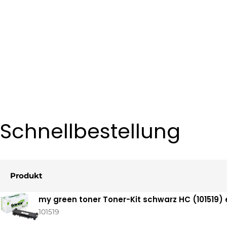
Schnellbestellung
Produkt
Ihr
my green toner Toner-Kit schwarz HC (101519)
Warenkorb
101519