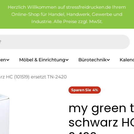
Herzlich Willkommen auf stressfreidrucken.de Ihrem
Online-Shop für Handel, Handwerk, Gewerbe und
Industrie. Alle Preise zzgl. MwSt.
ien
Möbel & Einrichtung
Bürotechnik
Kalen
rz HC (101519) ersetzt TN-2420
Sparen Sie
4%
my green t
schwarz HC