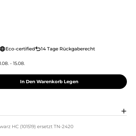
Eco-certified
14 Tage Rückgaberecht
1.08. - 15.08.
In Den Warenkorb Legen
oner Toner-Kit Schwarz HC (101519) Ersetzt TN
y Green Toner Toner-Kit Schwarz HC (101519) Er
warz HC (101519) ersetzt TN-2420