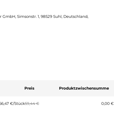
Eine Fra
 GmbH, Simsonstr. 1, 98529 Suhl, Deutschland,
Ihr
Name
Ihre
E-
Mail
Ihre
Telefonnummer
Ihre
Nachricht
Preis
Produktzwischensumme
Die mit * gekennzeichneten Fel
Frage
56,47 €/Stück
59,44 €
0,00 €
Regulärer
Verkaufspreis
Preis