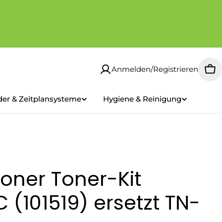
Anmelden/Registrieren
Wa
der & Zeitplansysteme
Hygiene & Reinigung
oner Toner-Kit
 (101519) ersetzt TN-