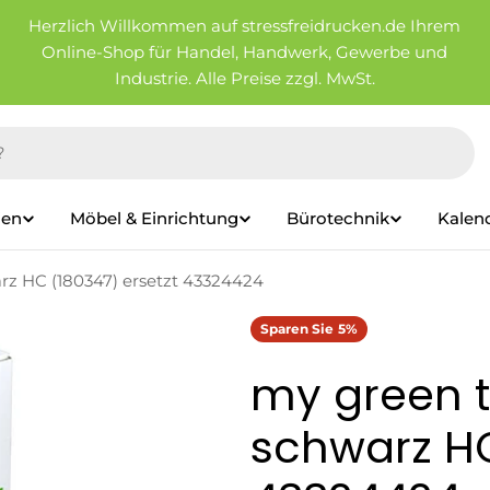
Herzlich Willkommen auf stressfreidrucken.de Ihrem
Online-Shop für Handel, Handwerk, Gewerbe und
Industrie. Alle Preise zzgl. MwSt.
ien
Möbel & Einrichtung
Bürotechnik
Kalen
rz HC (180347) ersetzt 43324424
Sparen Sie
5%
my green t
schwarz HC