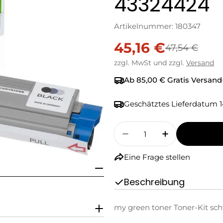
43324424
Artikelnummer:
180347
45,16 €
Verkaufspreis
Regulärer
47,54 €
zzgl. MwSt und zzgl.
Versand
Preis
Ab 85,00 € Gratis Versand
Geschätztes Lieferdatum
1
Menge
Menge Für My Green 
Menge Für M
Eine Frage stellen
Beschreibung
my green toner Toner-Kit sc