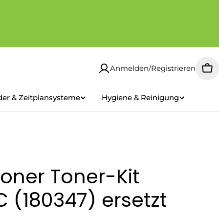
Anmelden/Registrieren
Wa
der & Zeitplansysteme
Hygiene & Reinigung
oner Toner-Kit
 (180347) ersetzt