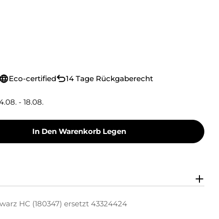
Eco-certified
14 Tage Rückgaberecht
4.08. - 18.08.
In Den Warenkorb Legen
Toner Toner-Kit Schwarz HC (180347) Ersetzt 4
y Green Toner Toner-Kit Schwarz HC (180347) E
hwarz HC (180347) ersetzt 43324424