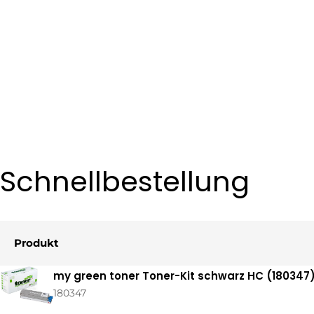
Schnellbestellung
Produkt
Ihr
my green toner Toner-Kit schwarz HC (180347
Warenkorb
180347