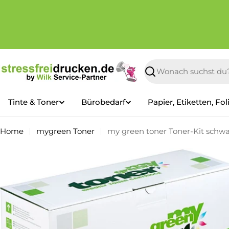
Zum
Inhalt
springen
Suchen
Tinte & Toner
Bürobedarf
Papier, Etiketten, Fol
Home
mygreen Toner
my green toner Toner-Kit schwa
Springe
zu
den
Produktinformationen