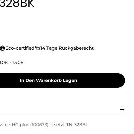
-328BK
Eco-certified
14 Tage Rückgaberecht
1.08. - 15.08.
In Den Warenkorb Legen
Toner Toner-Kit Schwarz HC Plus (100673) Erset
y Green Toner Toner-Kit Schwarz HC Plus (1006
warz HC plus (100673) ersetzt TN-328BK