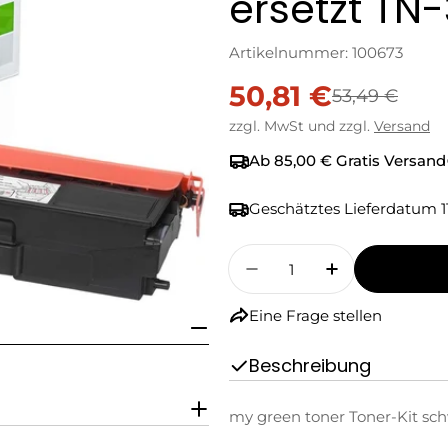
ersetzt TN
Artikelnummer:
100673
50,81 €
Verkaufspreis
Regulärer
53,49 €
zzgl. MwSt und zzgl.
Versand
Preis
Ab 85,00 € Gratis Versand
Geschätztes Lieferdatum
1
Menge
Menge Für My Green 
Menge Für M
Eine Frage stellen
Beschreibung
my green toner Toner-Kit sch