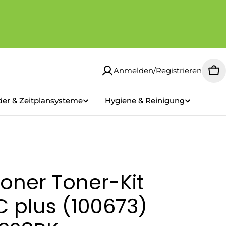
Anmelden/Registrieren
Wa
der & Zeitplansysteme
Hygiene & Reinigung
oner Toner-Kit
 plus (100673)