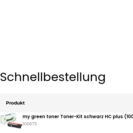
Schnellbestellung
Produkt
Ihr
my green toner Toner-Kit schwarz HC plus (10
Warenkorb
100673