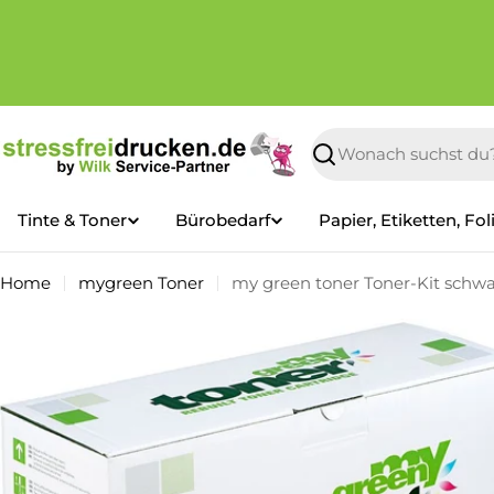
Zum
Inhalt
springen
Suchen
Tinte & Toner
Bürobedarf
Papier, Etiketten, Fol
Home
mygreen Toner
my green toner Toner-Kit schwa
Springe
zu
den
Produktinformationen