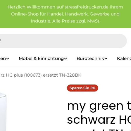
Herzlich Willkommen auf stressfreidrucken.de Ihrem
Online-Shop für Handel, Handwerk, Gewerbe und
Industrie. Alle Preise zzgl. MwSt.
ien
Möbel & Einrichtung
Bürotechnik
Kalen
rz HC plus (100673) ersetzt TN-328BK
Sparen Sie
5%
my green t
schwarz HC