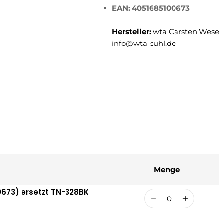
EAN: 4051685100673
Hersteller:
wta Carsten Weser
info@wta-suhl.de
Menge
0673) ersetzt TN-328BK
Menge