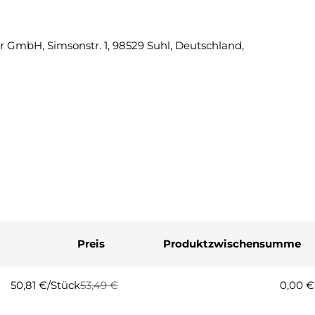
Eine Fra
 GmbH, Simsonstr. 1, 98529 Suhl, Deutschland,
Ihr
Name
Ihre
E-
Mail
Ihre
Telefonnummer
Ihre
Nachricht
Preis
Produktzwischensumme
Die mit * gekennzeichneten Fel
Frage
50,81 €/Stück
53,49 €
0,00 €
Regulärer
Verkaufspreis
Preis