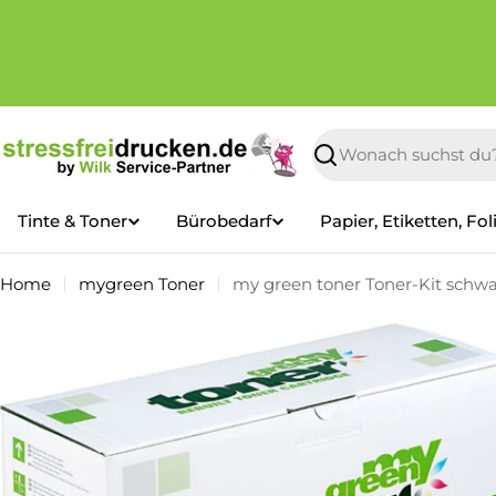
Zum
Inhalt
springen
Suchen
Tinte & Toner
Bürobedarf
Papier, Etiketten, Fol
Home
mygreen Toner
my green toner Toner-Kit schwa
Springe
zu
den
Produktinformationen