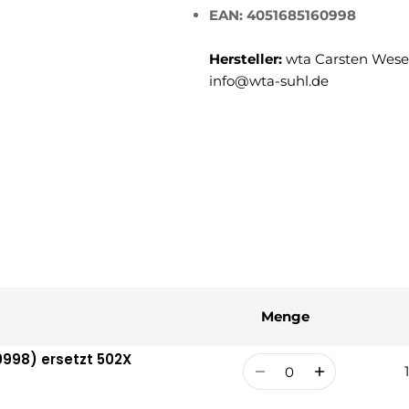
EAN: 4051685160998
Hersteller:
wta Carsten Weser
info@wta-suhl.de
Menge
0998) ersetzt 502X
Menge