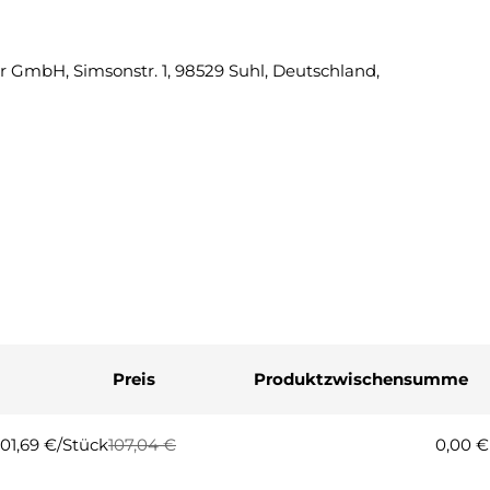
Eine Fra
 GmbH, Simsonstr. 1, 98529 Suhl, Deutschland,
Ihr
Name
Ihre
E-
Mail
Ihre
Telefonnummer
Ihre
Nachricht
Preis
Produktzwischensumme
Die mit * gekennzeichneten Fel
Frage
101,69 €/Stück
107,04 €
0,00 €
Regulärer
Verkaufspreis
Preis