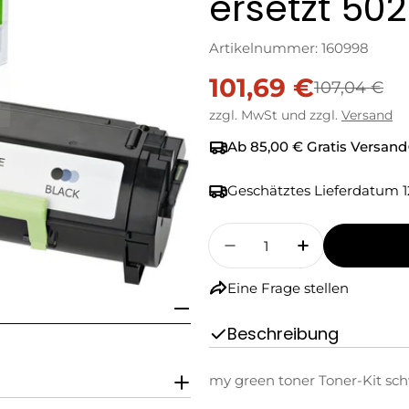
ersetzt 50
Artikelnummer:
160998
101,69 €
Verkaufspreis
Regulärer
107,04 €
zzgl. MwSt und zzgl.
Versand
Preis
Ab 85,00 € Gratis Versand
Geschätztes Lieferdatum
1
Menge
Menge Für My Green T
Menge Für M
Eine Frage stellen
Beschreibung
my green toner Toner-Kit sch