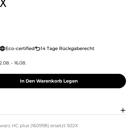
2X
Eco-certified
14 Tage Rückgaberecht
2.08. - 16.08.
In Den Warenkorb Legen
oner Toner-Kit Schwarz HC Plus (160998) Erset
y Green Toner Toner-Kit Schwarz HC Plus (1609
warz HC plus (160998) ersetzt 502X