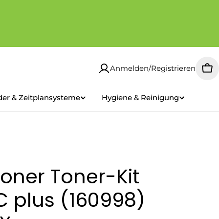
Anmelden/Registrieren
Wa
der & Zeitplansysteme
Hygiene & Reinigung
oner Toner-Kit
 plus (160998)