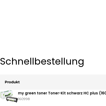
Schnellbestellung
Produkt
Ihr
my green toner Toner-Kit schwarz HC plus (16
Warenkorb
160998