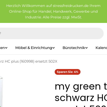
Herzlich Willkommen auf stressfreidrucken.de Ihrem
Online-Shop für Handel, Handwerk, Gewerbe und
Industrie. Alle Preise zzgl. MwSt.
ien
Möbel & Einrichtung
Bürotechnik
Kalen
rz HC plus (160998) ersetzt 502X
Sparen Sie
4%
my green t
schwarz HC