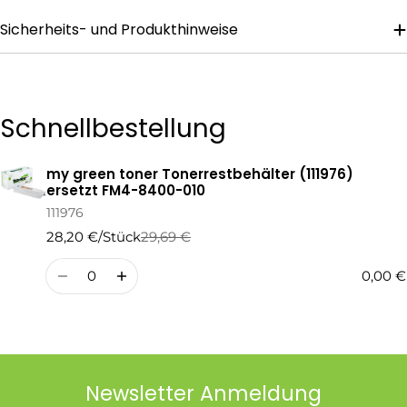
Sicherheits- und Produkthinweise
Die mit * gekennzeichneten Felder sind Pflichtfelder.
Frage Senden
Schnellbestellung
my green toner Tonerrestbehälter (111976)
Ihr
ersetzt FM4-8400-010
Warenkorb
111976
28,20 €/Stück
29,69 €
Regulärer
Verkaufspreis
Preis
Menge
0,00 €
Newsletter Anmeldung