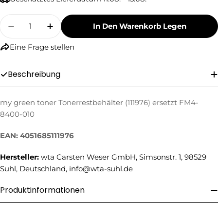
Menge
In Den Warenkorb Legen
Menge Für My Green Toner Tonerrestbehälter 
Menge Für My Green Toner Tonerrestb
Eine Frage stellen
Beschreibung
my green toner Tonerrestbehälter (111976) ersetzt FM4-
Eine Frage stellen
8400-010
Ihr
Name
EAN: 4051685111976
Ihre
Hersteller:
wta Carsten Weser GmbH, Simsonstr. 1, 98529
E-
Suhl, Deutschland, info@wta-suhl.de
Mail
Ihre
Telefonnummer
Produktinformationen
Ihre
Nachricht