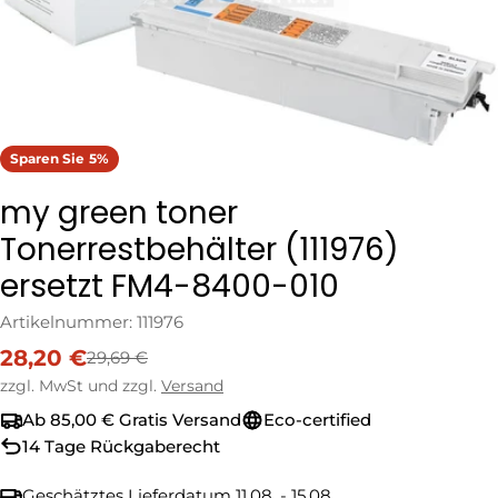
Sparen Sie
5%
my green toner
Tonerrestbehälter (111976)
ersetzt FM4-8400-010
Artikelnummer:
111976
28,20 €
29,69 €
Verkaufspreis
Regulärer
Preis
zzgl. MwSt und zzgl.
Versand
Ab 85,00 € Gratis Versand
Eco-certified
14 Tage Rückgaberecht
Geschätztes Lieferdatum
11.08. - 15.08.