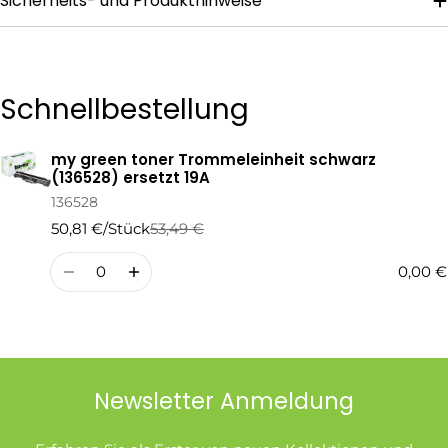
Sicherheits- und Produkthinweise
Die mit * gekennzeichneten Felder sind Pflichtfelder.
Schnellbestellung
Frage Senden
my green toner Trommeleinheit schwarz
Ihr
(136528) ersetzt 19A
Warenkorb
136528
50,81 €/Stück
53,49 €
Regulärer
Verkaufspreis
Preis
Menge
0,00 €
Newsletter Anmeldung