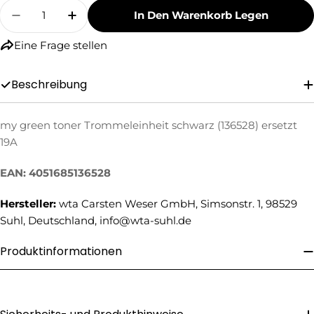
Menge
In Den Warenkorb Legen
Menge Für My Green Toner Trommeleinheit Sc
Menge Für My Green Toner Trommelei
Eine Frage stellen
Beschreibung
my green toner Trommeleinheit schwarz (136528) ersetzt
19A
Eine Frage stellen
Ihr
EAN: 4051685136528
Name
Hersteller:
wta Carsten Weser GmbH, Simsonstr. 1, 98529
Ihre
Suhl, Deutschland, info@wta-suhl.de
E-
Mail
Ihre
Produktinformationen
Telefonnummer
Ihre
Nachricht