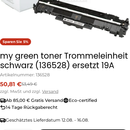
Sparen Sie
5%
my green toner Trommeleinheit
schwarz (136528) ersetzt 19A
Artikelnummer:
136528
50,81 €
53,49 €
Verkaufspreis
Regulärer
Preis
zzgl. MwSt und zzgl.
Versand
Ab 85,00 € Gratis Versand
Eco-certified
14 Tage Rückgaberecht
Geschätztes Lieferdatum
12.08. - 16.08.