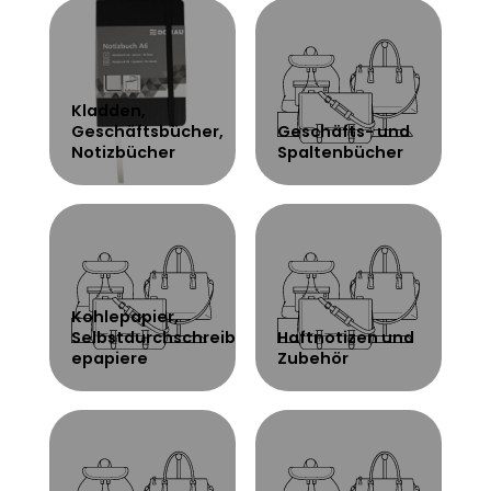
Kladden,
Geschäftsbücher,
Geschäfts- und
Notizbücher
Spaltenbücher
Kohlepapier,
Selbstdurchschreib
Haftnotizen und
epapiere
Zubehör