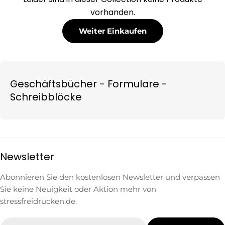
vorhanden.
Weiter Einkaufen
Geschäftsbücher - Formulare -
Schreibblöcke
Newsletter
Abonnieren Sie den kostenlosen Newsletter und verpassen
Sie keine Neuigkeit oder Aktion mehr von
stressfreidrucken.de.
E-