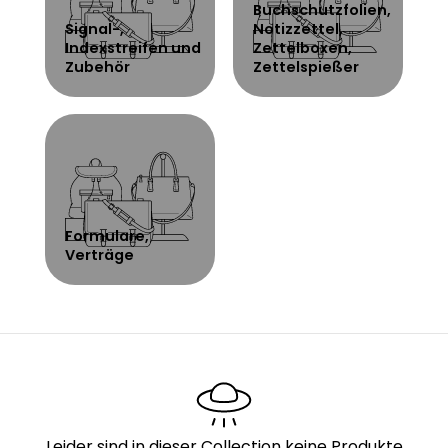
Buchschutzfolien,
Signal-,
Notizzettel,
Indexstreifen und
Zettelboxen,
Zubehör
Zettelspießer
Formulare,
Verträge
Leider sind in dieser Collection keine Produkte