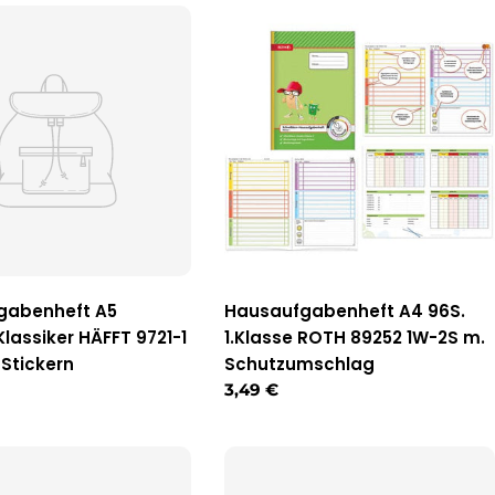
gabenheft A5
Hausaufgabenheft A4 96S.
Klassiker HÄFFT 9721-1
1.Klasse ROTH 89252 1W-2S m.
 Stickern
Schutzumschlag
r
Regulärer
3,49 €
Preis