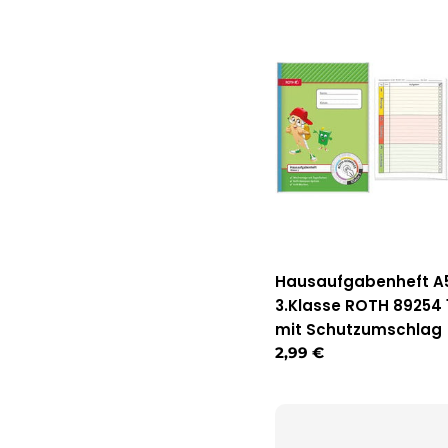
Hausaufgabenheft A5
3.Klasse ROTH 89254
mit Schutzumschlag
Regulärer
2,99 €
Preis