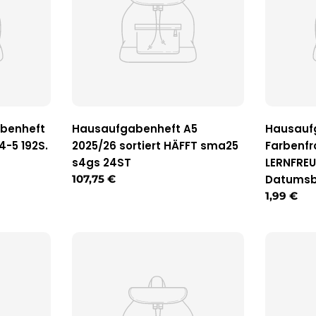
benheft
Hausaufgabenheft A5
Hausauf
4-5 192S.
2025/26 sortiert HÄFFT sma25
Farbenfro
s4gs 24ST
LERNFREU
Regulärer
107,75 €
Datumsb
Preis
Reguläre
1,99 €
Preis