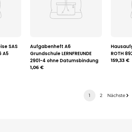
ise SAS
Aufgabenheft A6
Hausaufg
6 A5
Grundschule LERNFREUNDE
ROTH 892
2901-4 ohne Datumsbindung
Reguläre
159,33 €
Preis
Regulärer
1,06 €
Preis
1
2
Nächste