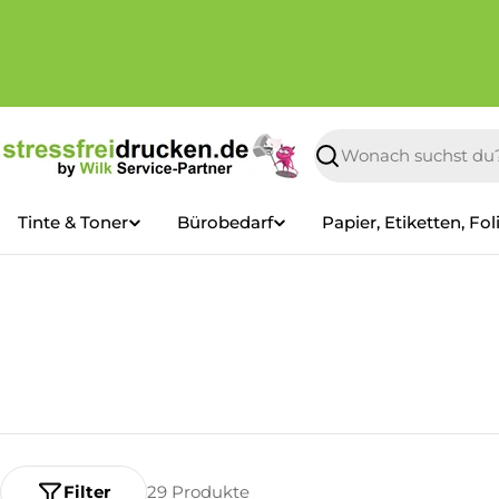
Zum
Inhalt
springen
Suchen
Tinte & Toner
Bürobedarf
Papier, Etiketten, Fol
Filter
29 Produkte