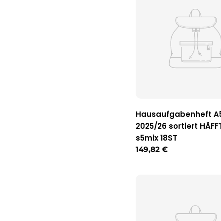
Hausaufgabenheft A
2025/26 sortiert HÄF
s5mix 18ST
Regulärer
149,82 €
Preis