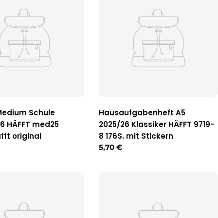
Medium Schule
Hausaufgabenheft A5
26 HÄFFT med25
2025/26 Klassiker HÄFFT 9719-
ft original
8 176S. mit Stickern
r
Regulärer
5,70 €
Preis