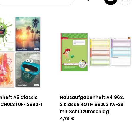
heft A5 Classic
Hausaufgabenheft A4 96S.
 SCHULSTUFF 2890-1
2.Klasse ROTH 89253 1W-2S
r
mit Schutzumschlag
Regulärer
4,79 €
Preis