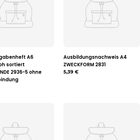
gabenheft A6
Ausbildungsnachweis A4
h sortiert
ZWECKFORM 2831
NDE 2936-5 ohne
Regulärer
5,39 €
Preis
indung
r