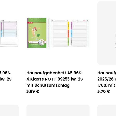
 96S.
Hausaufgabenheft A5 96S.
Hausauf
 1W-2S
4.Klasse ROTH 89255 1W-2S
2025/26 
mit Schutzumschlag
176S. mit
Regulärer
3,89 €
Reguläre
5,70 €
Preis
Preis