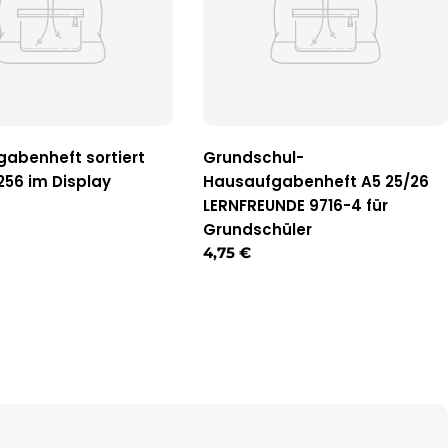
abenheft sortiert
Grundschul-
56 im Display
Hausaufgabenheft A5 25/26
r
LERNFREUNDE 9716-4 für
Grundschüler
Regulärer
4,75 €
Preis