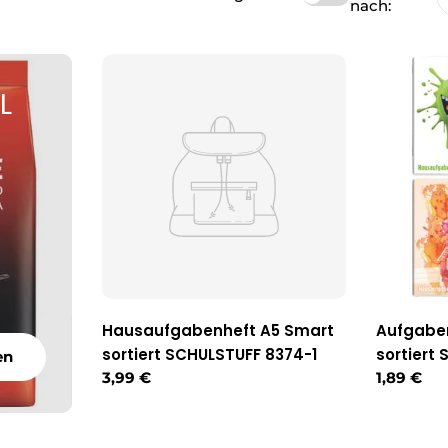
nach:
L
Hausaufgabenheft A5 Smart
Aufgaben
sortiert SCHULSTUFF 8374-1
sortiert
en
Regulärer
3,99 €
Reguläre
1,89 €
Preis
Preis