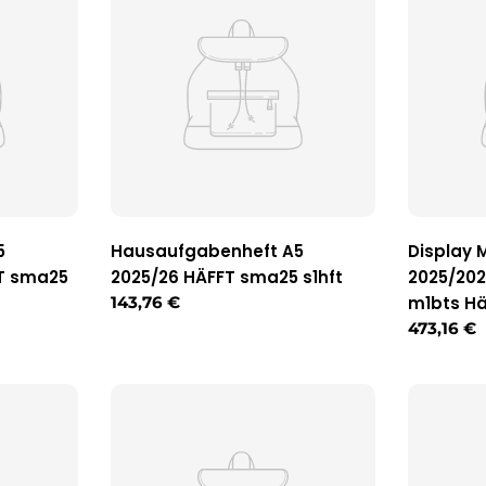
5
Hausaufgabenheft A5
Display 
FT sma25
2025/26 HÄFFT sma25 s1hft
2025/20
Regulärer
143,76 €
m1bts Häf
Preis
Reguläre
473,16 €
Preis