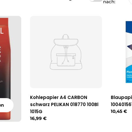
nach:
L
Kohlepapier A4 CARBON
Blaupapi
schwarz PELIKAN 018770 100Bl
10040156
en
1015G
Reguläre
10,45 €
Preis
Regulärer
16,99 €
Preis