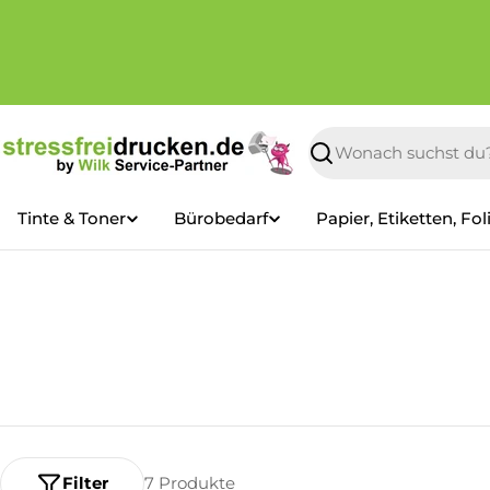
Zum
Inhalt
springen
Suchen
Tinte & Toner
Bürobedarf
Papier, Etiketten, Fol
Filter
7 Produkte