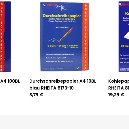
A4 100BL
Durchschreibepapier A4 10BL
Kohlepap
blau RHEITA 8173-10
RHEITA 8
Regulärer
5,79 €
Reguläre
19,29 €
Preis
Preis