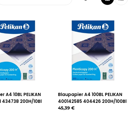
er A4 10BL PELIKAN
Blaupapier A4 100BL PELIKAN
1 434738 200H/10Bl
400142585 404426 200H/100Bl
r
Regulärer
45,39 €
Preis