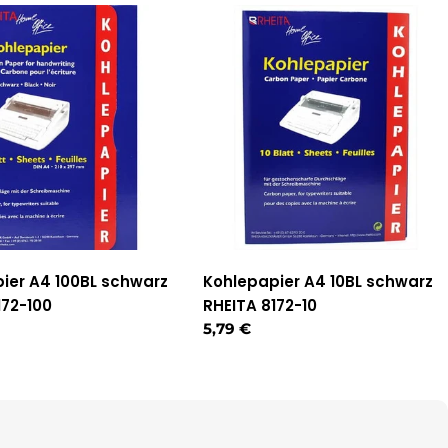
ier A4 100BL schwarz
Kohlepapier A4 10BL schwarz
172-100
RHEITA 8172-10
r
Regulärer
5,79 €
Preis