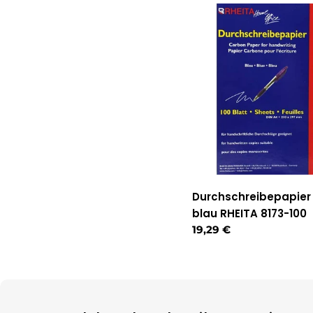
Durchschreibepapier 
blau RHEITA 8173-100
Regulärer
19,29 €
Preis