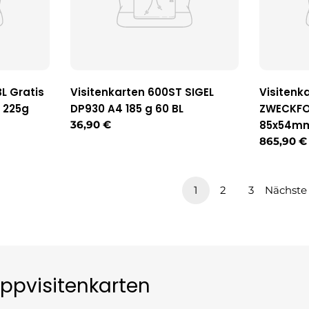
L Gratis
Visitenkarten 600ST SIGEL
Visitenk
 225g
DP930 A4 185 g 60 BL
ZWECKFO
Regulärer
36,90 €
85x54m
Preis
Reguläre
865,90 €
Preis
1
2
3
Nächste
appvisitenkarten