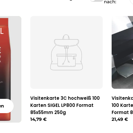
nach:
L
Visitenkarte 3C hochweiß 100
Visitenk
Karten SIGEL LP800 Format
100 Kart
en
85x55mm 250g
Format 
Regulärer
14,79 €
Reguläre
21,49 €
Preis
Preis