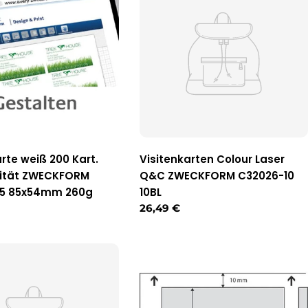
arte weiß 200 Kart.
Visitenkarten Colour Laser
lität ZWECKFORM
Q&C ZWECKFORM C32026-10
25 85x54mm 260g
10BL
r
Regulärer
26,49 €
Preis