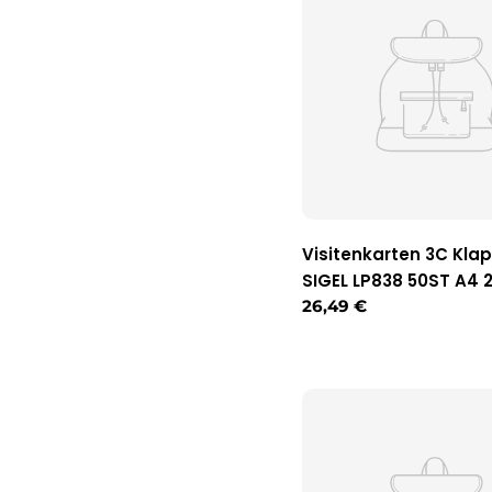
Visitenkarten 3C Kla
SIGEL LP838 50ST A4 2
Regulärer
26,49 €
Preis