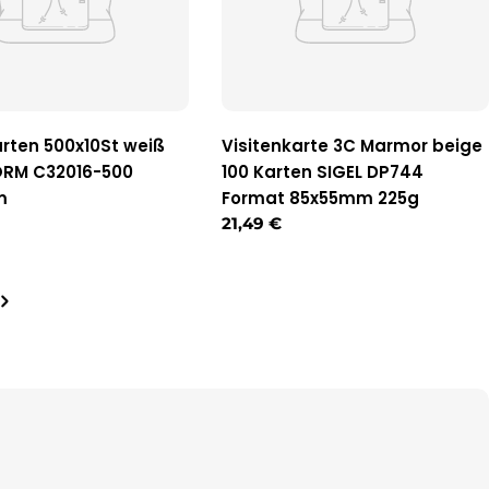
arten 500x10St weiß
Visitenkarte 3C Marmor beige
RM C32016-500
100 Karten SIGEL DP744
m
Format 85x55mm 225g
r
Regulärer
21,49 €
Preis