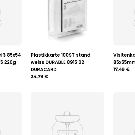
eiß 85x54
Plastikkarte 100ST stand
Visitenk
5 220g
weiss DURABLE 8915 02
85x55mm 
DURACARD
Reguläre
17,49 €
Preis
Regulärer
24,79 €
Preis