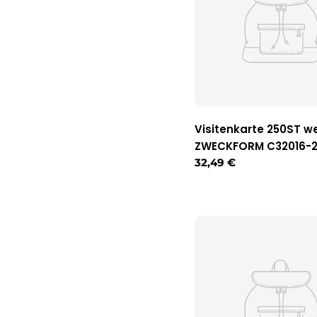
Visitenkarte 250ST w
ZWECKFORM C32016-2
Regulärer
32,49 €
Preis