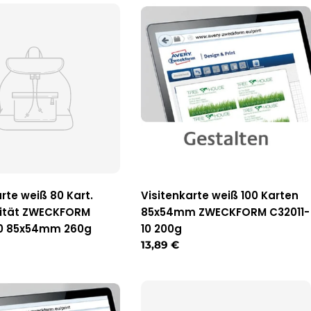
rte weiß 80 Kart.
Visitenkarte weiß 100 Karten
lität ZWECKFORM
85x54mm ZWECKFORM C32011-
10 85x54mm 260g
10 200g
r
Regulärer
13,89 €
Preis