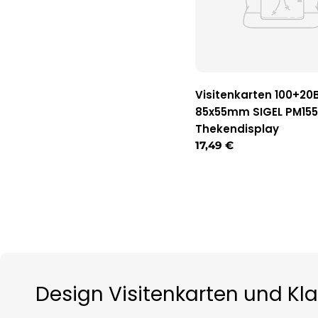
Visitenkarten 100+20B
85x55mm SIGEL PM155
Thekendisplay
Regulärer
17,49 €
Preis
Design Visitenkarten und Kl