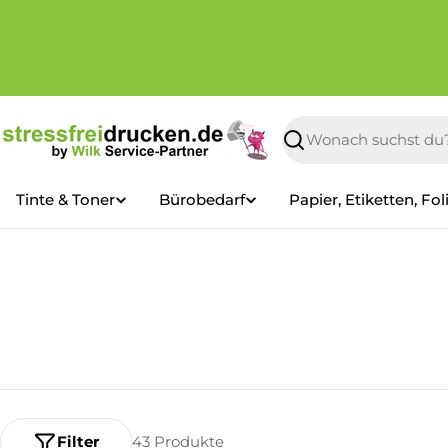
Zum
Inhalt
springen
Suchen
Tinte & Toner
Bürobedarf
Papier, Etiketten, Fol
Filter
43 Produkte