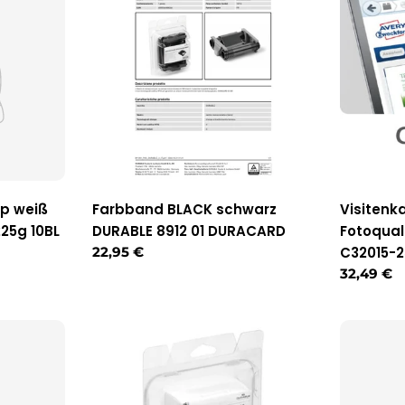
pp weiß
Farbband BLACK schwarz
Visitenk
25g 10BL
DURABLE 8912 01 DURACARD
Fotoqua
Regulärer
22,95 €
C32015-
Preis
Reguläre
32,49 €
Preis