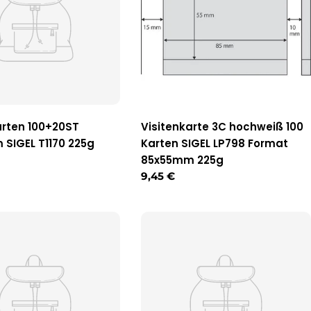
arten 100+20ST
Visitenkarte 3C hochweiß 100
SIGEL T1170 225g
Karten SIGEL LP798 Format
r
85x55mm 225g
Regulärer
9,45 €
Preis