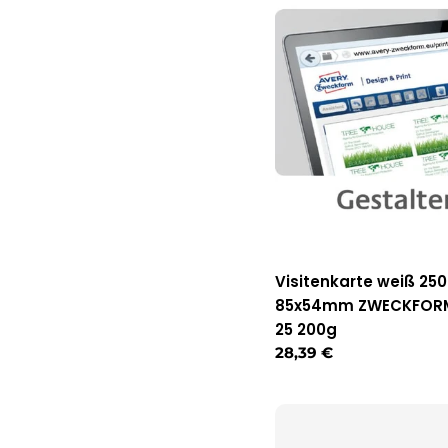
Visitenkarte weiß 250
85x54mm ZWECKFORM
25 200g
Regulärer
28,39 €
Preis