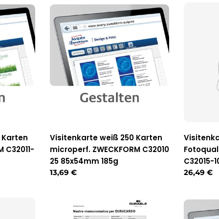
 Karten
Visitenkarte weiß 250 Karten
Visitenka
 C32011-
microperf. ZWECKFORM C32010
Fotoqua
25 85x54mm 185g
C32015-
Regulärer
13,69 €
Reguläre
26,49 €
Preis
Preis