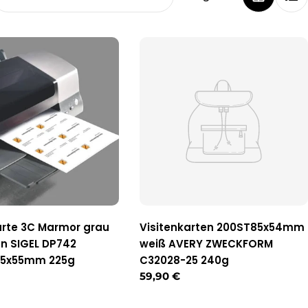
arte 3C Marmor grau
Visitenkarten 200ST85x54mm
en SIGEL DP742
weiß AVERY ZWECKFORM
85x55mm 225g
C32028-25 240g
r
Regulärer
59,90 €
Preis