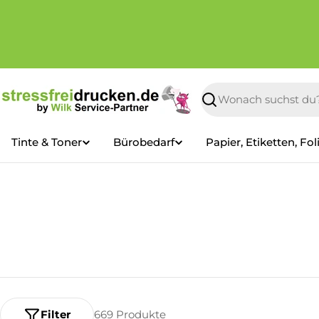
Zum
Inhalt
springen
Suchen
Tinte & Toner
Bürobedarf
Papier, Etiketten, Fol
Filter
669 Produkte