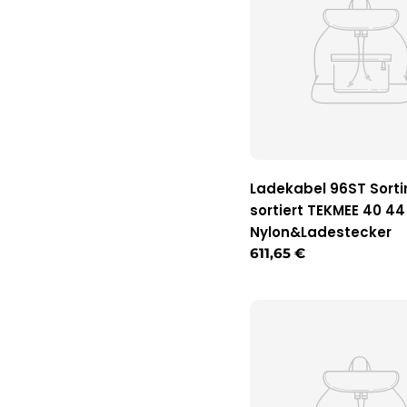
Ladekabel 96ST Sort
sortiert TEKMEE 40 44
Nylon&Ladestecker
Regulärer
611,65 €
Preis