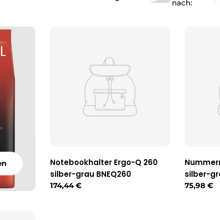
nach:
L
Notebookhalter Ergo-Q 260
Nummern
en
silber-grau BNEQ260
silber-
Regulärer
174,44 €
Reguläre
75,98 €
Preis
Preis