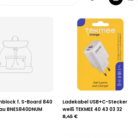
block f. S-Board 840
Ladekabel USB+C-Stecker
grau BNES840DNUM
weiß TEKMEE 40 43 03 32
r
Regulärer
8,45 €
Preis