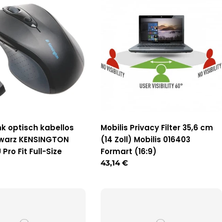
k optisch kabellos
Mobilis Privacy Filter 35,6 cm
hwarz KENSINGTON
(14 Zoll) Mobilis 016403
Pro Fit Full-Size
Formart (16:9)
r
Regulärer
43,14 €
Preis