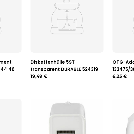
iment
Diskettenhülle 5ST
OTG-Ada
 44 46
transparent DURABLE 524319
133475/3
Regulärer
19,49 €
Reguläre
6,25 €
Preis
Preis