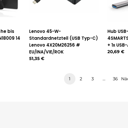
he bis
Lenovo 45-W-
Hub USB-
N18009 14
Standardnetzteil (USB Typ-C)
4SMARTS 
Lenovo 4X20M26256 #
+ 1x USB
EU/INA/VIE/ROK
Reguläre
20,69 €
Preis
Regulärer
51,35 €
Preis
1
2
3
…
36
Nä