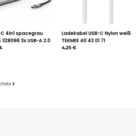
C 4in1 spacegrau
Ladekabel USB-C Nylon weiß
328096 3x USB-A 2.0
TEKMEE 40 43 01 71
-A
Regulärer
4,25 €
Preis
r
chste