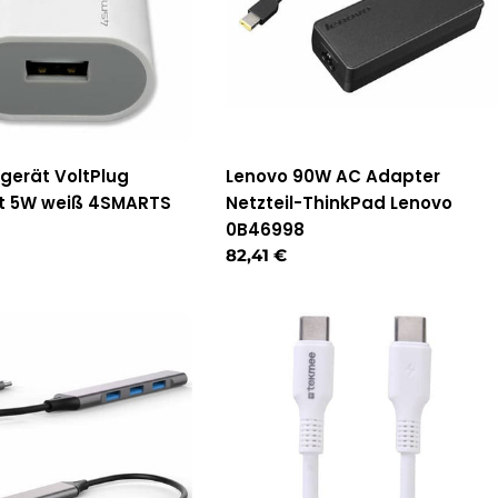
gerät VoltPlug
Lenovo 90W AC Adapter
 5W weiß 4SMARTS
Netzteil-ThinkPad Lenovo
0B46998
r
Regulärer
82,41 €
Preis