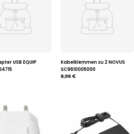
pter USB EQUIP
Kabelklemmen zu 2 NOVUS
64715
SC9610005000
r
Regulärer
8,98 €
Preis