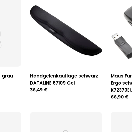
S grau
Handgelenkauflage schwarz
Maus Fun
DATALINE 67109 Gel
Ergo sc
Regulärer
36,49 €
K72370EU 
Preis
Reguläre
66,90 €
Preis