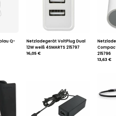
blau Q-
Netzladegerät VoltPlug Dual
Netzlade
12W weiß 4SMARTS 215797
Compact
Regulärer
16,05 €
215796
Preis
Reguläre
13,63 €
Preis