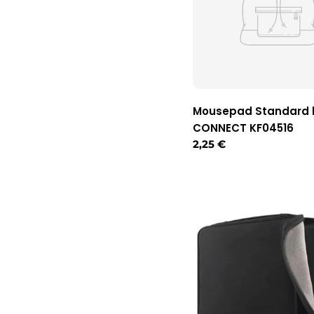
Mousepad Standard 
CONNECT KF04516
Regulärer
2,25 €
Preis