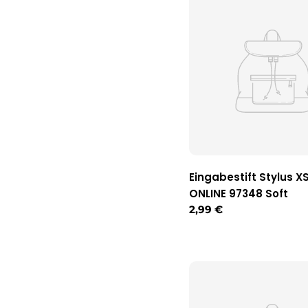
Eingabestift Stylus X
ONLINE 97348 Soft
Regulärer
2,99 €
Preis