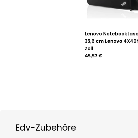
Lenovo Notebooktasc
35,6 cm Lenovo 4X40
Zoll
Regulärer
45,57 €
Preis
Edv-Zubehöre