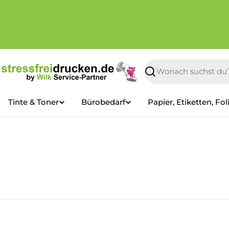
Zum
Inhalt
springen
Suchen
Tinte & Toner
Bürobedarf
Papier, Etiketten, Fol