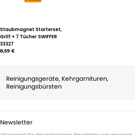
Staubmagnet Starterset,
Griff + 7 Tücher SWIFFER
33327
Regulärer
8,59 €
Preis
Reinigungsgeräte, Kehrgarnituren,
Reinigungsbürsten
Newsletter
Abonnieren Sie den kostenlosen Newsletter und verpassen