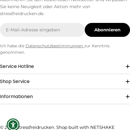
Sie keine Neuigkeit oder Aktion mehr von
stressfreidrucken.de.
E-
Abonnieren
Mail
Ich habe die
Datenschutzbestimmungen
zur Kenntnis
genommen.
Service Hotline
Shop Service
Informationen
Zahlungsmethoden
© 2026
Stressfreidrucken
. Shop built with
NETSHAKE