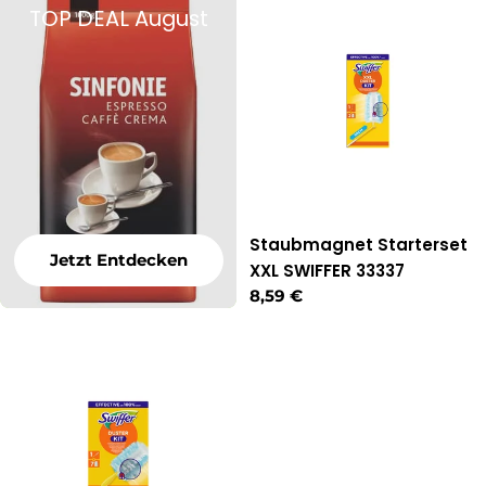
TOP DEAL August
Staubmagnet Starterset
Jetzt Entdecken
XXL SWIFFER 33337
Regulärer
8,59 €
Preis