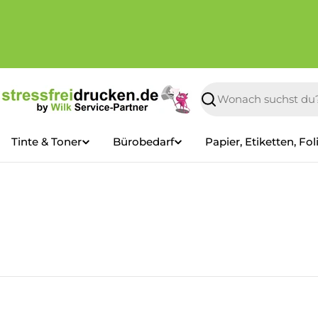
Zum
Inhalt
springen
Suchen
Tinte & Toner
Bürobedarf
Papier, Etiketten, Fol