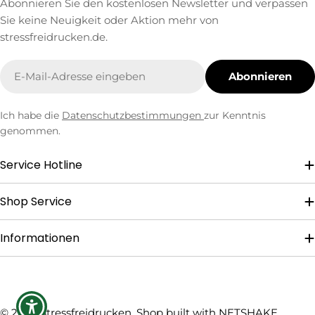
Abonnieren Sie den kostenlosen Newsletter und verpassen
Sie keine Neuigkeit oder Aktion mehr von
stressfreidrucken.de.
E-
Abonnieren
Mail
Ich habe die
Datenschutzbestimmungen
zur Kenntnis
genommen.
Service Hotline
Shop Service
Informationen
Zahlungsmethoden
© 2026
Stressfreidrucken
. Shop built with
NETSHAKE