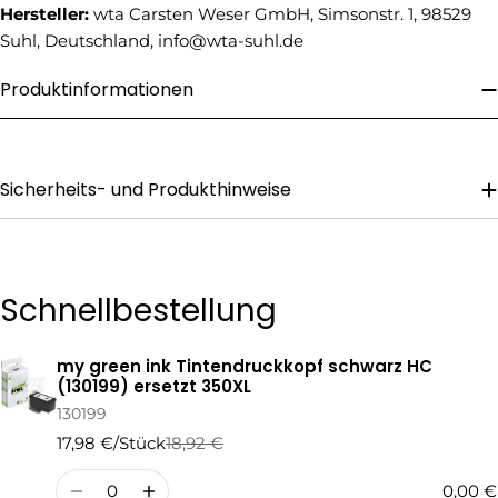
Telefonnummer
Hersteller:
wta Carsten Weser GmbH, Simsonstr. 1, 98529
Suhl, Deutschland, info@wta-suhl.de
Ihre
Nachricht
Produktinformationen
Die mit * gekennzeichneten Felder sind Pflichtfelder.
Sicherheits- und Produkthinweise
Frage Senden
Schnellbestellung
my green ink Tintendruckkopf schwarz HC
Ihr
(130199) ersetzt 350XL
Warenkorb
130199
17,98 €/Stück
18,92 €
Regulärer
Verkaufspreis
Preis
Menge
0,00 €