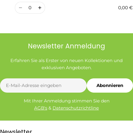
Preis
Menge
0,00 €
Newsletter Anmeldung
Erfahren Sie als Erster von neuen Kollektionen und
exklusiven Angeboten.
E-
Abonnieren
Mail
Mit Ihrer Anmeldung stimmen Sie den
AGB's
&
Datenschutzrichtline
Newsletter