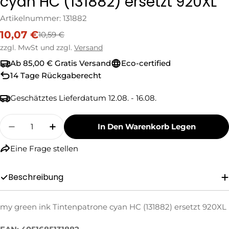
cyan HC (131882) ersetzt 920XL
Artikelnummer:
131882
10,07 €
10,59 €
Verkaufspreis
Regulärer
Preis
zzgl. MwSt und zzgl.
Versand
Ab 85,00 € Gratis Versand
Eco-certified
14 Tage Rückgaberecht
Geschätztes Lieferdatum
12.08. - 16.08.
Menge
In Den Warenkorb Legen
Menge Für My Green Ink Tintenpatrone Cyan H
Menge Für My Green Ink Tintenpatro
Eine Frage stellen
Eine Frage stellen
Ihr
Beschreibung
Name
Ihre
my green ink Tintenpatrone cyan HC (131882) ersetzt 920XL
E-
Mail