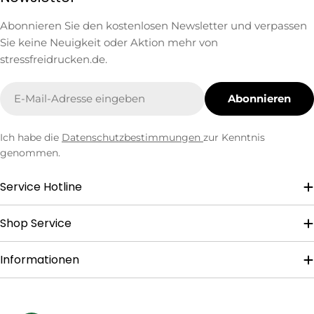
Abonnieren Sie den kostenlosen Newsletter und verpassen
Sie keine Neuigkeit oder Aktion mehr von
stressfreidrucken.de.
E-
Abonnieren
Mail
Ich habe die
Datenschutzbestimmungen
zur Kenntnis
genommen.
Service Hotline
Shop Service
Informationen