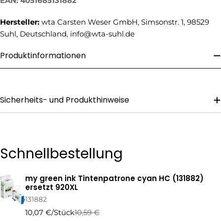
EAN: 4051685131882
Ihre
Telefonnummer
Hersteller:
wta Carsten Weser GmbH, Simsonstr. 1, 98529
Ihre
Suhl, Deutschland, info@wta-suhl.de
Nachricht
Produktinformationen
Die mit * gekennzeichneten Felder sind Pflichtfelder.
Sicherheits- und Produkthinweise
Frage Senden
Schnellbestellung
my green ink Tintenpatrone cyan HC (131882)
Ihr
ersetzt 920XL
Warenkorb
131882
10,07 €/Stück
10,59 €
Regulärer
Verkaufspreis