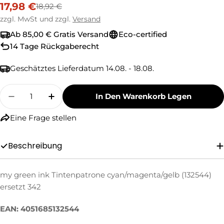
17,98 €
18,92 €
Verkaufspreis
Regulärer
Preis
zzgl. MwSt und zzgl.
Versand
Ab 85,00 € Gratis Versand
Eco-certified
14 Tage Rückgaberecht
Geschätztes Lieferdatum
14.08. - 18.08.
Menge
In Den Warenkorb Legen
Menge Für My Green Ink Tintenpatrone Cyan/
Menge Für My Green Ink Tintenpatro
Eine Frage stellen
Eine Frage stellen
Beschreibung
Ihr
Name
my green ink Tintenpatrone cyan/magenta/gelb (132544)
ersetzt 342
Ihre
E-
EAN: 4051685132544
Mail
Ihre