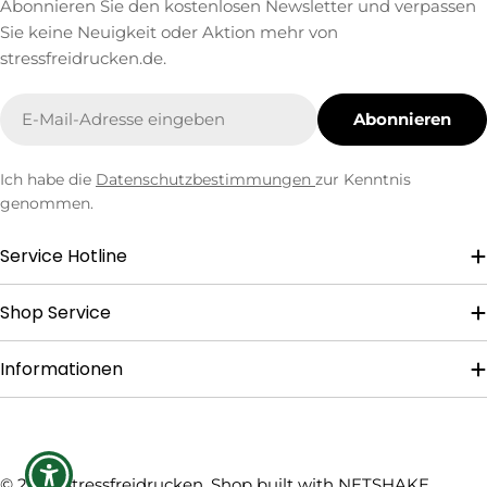
Abonnieren Sie den kostenlosen Newsletter und verpassen
Sie keine Neuigkeit oder Aktion mehr von
stressfreidrucken.de.
E-
Abonnieren
Mail
Ich habe die
Datenschutzbestimmungen
zur Kenntnis
genommen.
Service Hotline
Shop Service
Informationen
Zahlungsmethoden
© 2026
Stressfreidrucken
. Shop built with
NETSHAKE