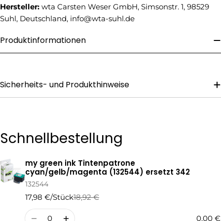
Telefonnummer
Hersteller:
wta Carsten Weser GmbH, Simsonstr. 1, 98529
Suhl, Deutschland, info@wta-suhl.de
Ihre
Nachricht
Produktinformationen
Die mit * gekennzeichneten Felder sind Pflichtfelder.
Sicherheits- und Produkthinweise
Frage Senden
Schnellbestellung
my green ink Tintenpatrone
Ihr
cyan/gelb/magenta (132544) ersetzt 342
Warenkorb
132544
17,98 €/Stück
18,92 €
Regulärer
Verkaufspreis
Preis
Menge
0,00 €