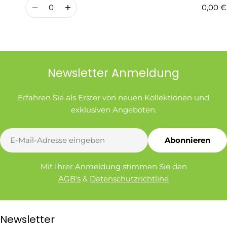
Preis
Menge
0,00 €
Newsletter Anmeldung
Erfahren Sie als Erster von neuen Kollektionen und
exklusiven Angeboten.
E-
Abonnieren
Mail
Mit Ihrer Anmeldung stimmen Sie den
AGB's
&
Datenschutzrichtline
Newsletter