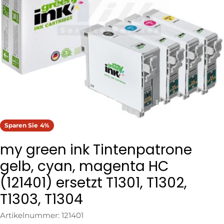
Öffnen Sie das Medium 0 im Modalformat
Sparen Sie
4%
my green ink Tintenpatrone
gelb, cyan, magenta HC
(121401) ersetzt T1301, T1302,
T1303, T1304
Artikelnummer:
121401