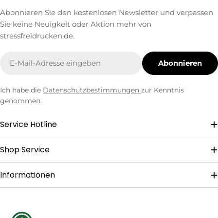
Abonnieren Sie den kostenlosen Newsletter und verpassen
Sie keine Neuigkeit oder Aktion mehr von
stressfreidrucken.de.
E-
Abonnieren
Mail
Ich habe die
Datenschutzbestimmungen
zur Kenntnis
genommen.
Service Hotline
Shop Service
Informationen
Zahlungsmethoden