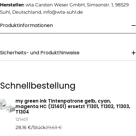
Hersteller:
wta Carsten Weser GmbH, Simsonstr. 1, 98529
Telefonnummer
Suhl, Deutschland, info@wta-suhl.de
Ihre
Nachricht
Produktinformationen
Die mit * gekennzeichneten Felder sind Pflichtfelder.
Sicherheits- und Produkthinweise
Frage Senden
Schnellbestellung
my green ink Tintenpatrone gelb, cyan,
Ihr
magenta HC (121401) ersetzt T1301, T1302, T1303,
Warenkorb
T1304
121401
28,16 €/Stück
29,63 €
Regulärer
Verkaufspreis