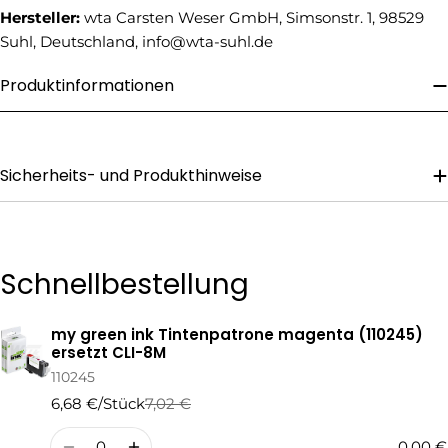
Telefonnummer
Hersteller:
wta Carsten Weser GmbH, Simsonstr. 1, 98529
Suhl, Deutschland, info@wta-suhl.de
Ihre
Nachricht
Produktinformationen
Die mit * gekennzeichneten Felder sind Pflichtfelder.
Sicherheits- und Produkthinweise
Frage Senden
Schnellbestellung
my green ink Tintenpatrone magenta (110245)
Ihr
ersetzt CLI-8M
Warenkorb
110245
6,68 €/Stück
7,02 €
Regulärer
Verkaufspreis
Preis
Menge
0,00 €