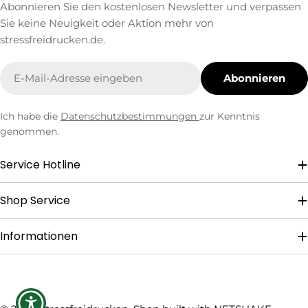
Abonnieren Sie den kostenlosen Newsletter und verpassen
Sie keine Neuigkeit oder Aktion mehr von
stressfreidrucken.de.
E-
Abonnieren
Mail
Ich habe die
Datenschutzbestimmungen
zur Kenntnis
genommen.
Service Hotline
Shop Service
Informationen
Zahlungsmethoden