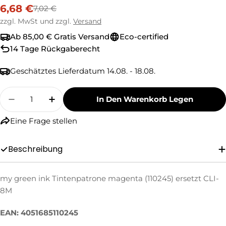
6,68 €
7,02 €
Verkaufspreis
Regulärer
Preis
zzgl. MwSt und zzgl.
Versand
Ab 85,00 € Gratis Versand
Eco-certified
14 Tage Rückgaberecht
Geschätztes Lieferdatum
14.08. - 18.08.
Menge
In Den Warenkorb Legen
Menge Für My Green Ink Tintenpatrone Magent
Menge Für My Green Ink Tintenpatro
Eine Frage stellen
Eine Frage stellen
Beschreibung
Ihr
Name
my green ink Tintenpatrone magenta (110245) ersetzt CLI-
8M
Ihre
E-
EAN: 4051685110245
Mail
Ihre