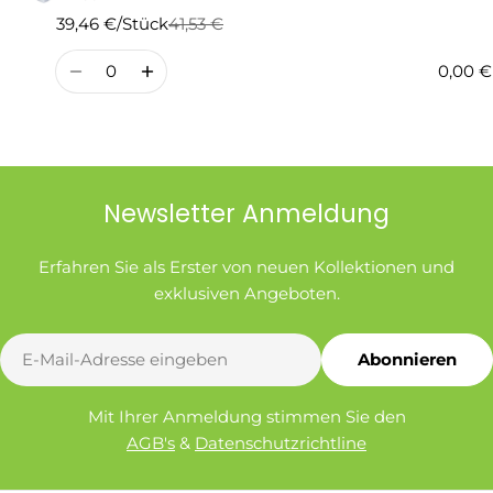
39,46 €/Stück
41,53 €
Regulärer
Verkaufspreis
Preis
Menge
0,00 €
Newsletter Anmeldung
Erfahren Sie als Erster von neuen Kollektionen und
exklusiven Angeboten.
E-
Abonnieren
Mail
Mit Ihrer Anmeldung stimmen Sie den
AGB's
&
Datenschutzrichtline