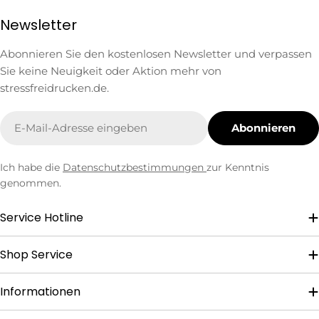
Newsletter
Abonnieren Sie den kostenlosen Newsletter und verpassen
Sie keine Neuigkeit oder Aktion mehr von
stressfreidrucken.de.
E-
Abonnieren
Mail
Ich habe die
Datenschutzbestimmungen
zur Kenntnis
genommen.
Service Hotline
Shop Service
Informationen