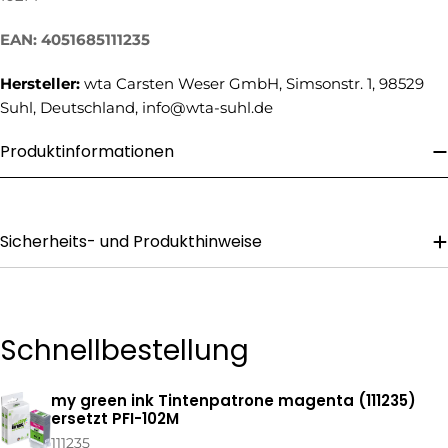
Mail
Ihre
EAN: 4051685111235
Telefonnummer
Ihre
Hersteller:
wta Carsten Weser GmbH, Simsonstr. 1, 98529
Nachricht
Suhl, Deutschland, info@wta-suhl.de
Produktinformationen
Die mit * gekennzeichneten Felder sind Pflichtfelder.
Frage Senden
Sicherheits- und Produkthinweise
Schnellbestellung
my green ink Tintenpatrone magenta (111235)
Ihr
ersetzt PFI-102M
Warenkorb
111235