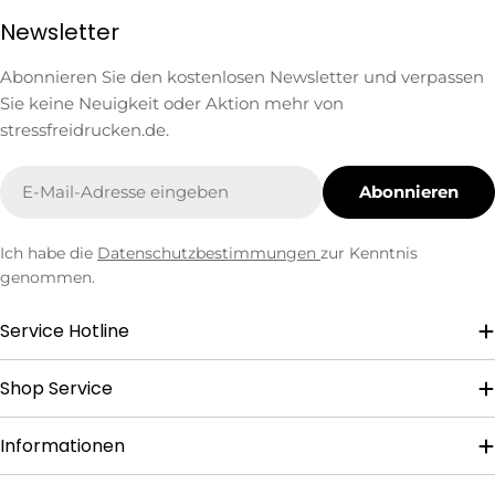
Newsletter
Abonnieren Sie den kostenlosen Newsletter und verpassen
Sie keine Neuigkeit oder Aktion mehr von
stressfreidrucken.de.
E-
Abonnieren
Mail
Ich habe die
Datenschutzbestimmungen
zur Kenntnis
genommen.
Service Hotline
Shop Service
Informationen