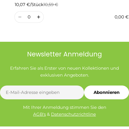
10,07 €/Stück
10,59 €
Regulärer
Verkaufspreis
Preis
Menge
0,00 €
Newsletter Anmeldung
Erfahren Sie als Erster von neuen Kollektionen und
exklusiven Angeboten.
E-
Abonnieren
Mail
Mit Ihrer Anmeldung stimmen Sie den
AGB's
&
Datenschutzrichtline