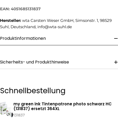
Mail
Ihre
EAN: 4051685131837
Telefonnummer
Ihre
Hersteller:
wta Carsten Weser GmbH, Simsonstr. 1, 98529
Nachricht
Suhl, Deutschland, info@wta-suhl.de
Produktinformationen
Die mit * gekennzeichneten Felder sind Pflichtfelder.
Frage Senden
Sicherheits- und Produkthinweise
Schnellbestellung
my green ink Tintenpatrone photo schwarz HC
Ihr
(131837) ersetzt 364XL
Warenkorb
131837