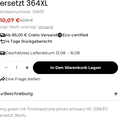
ersetzt 364XL
Artikelnummer:
131837
10,07 €
10,59 €
Verkaufspreis
Regulärer
Preis
zzgl. MwSt und zzgl.
Versand
Ab 85,00 € Gratis Versand
Eco-certified
14 Tage Rückgaberecht
Geschätztes Lieferdatum
12.08. - 16.08.
Menge
In Den Warenkorb Legen
Menge Für My Green Ink Tintenpatrone Photo
Menge Für My Green Ink Tintenpatro
Eine Frage stellen
Eine Frage stellen
Beschreibung
Ihr
Name
my green ink Tintenpatrone photo schwarz HC (131837)
Ihre
E-
ersetzt 364XL