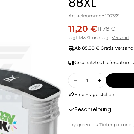
88XL
Artikelnummer:
130335
11,20 €
Verkaufspreis
Regulärer
11,78 €
zzgl. MwSt und zzgl.
Versand
Preis
Ab 85,00 € Gratis Versand
Geschätztes Lieferdatum
1
Menge
Menge Für My Green 
Menge Für M
Eine Frage stellen
Beschreibung
my green ink Tintenpatrone s