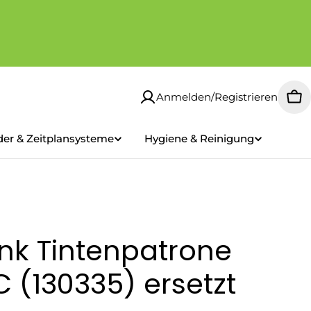
Anmelden/Registrieren
Wa
der & Zeitplansysteme
Hygiene & Reinigung
nk Tintenpatrone
 (130335) ersetzt