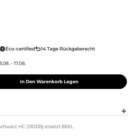
Eco-certified
14 Tage Rückgaberecht
3.08. - 17.08.
In Den Warenkorb Legen
Ink Tintenpatrone Schwarz HC (130335) Ersetzt
y Green Ink Tintenpatrone Schwarz HC (130335)
chwarz HC (130335) ersetzt 88XL