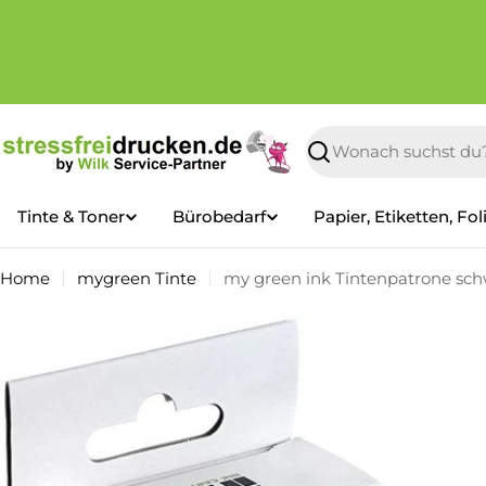
Zum
Inhalt
springen
Suchen
Tinte & Toner
Bürobedarf
Papier, Etiketten, Fol
Home
mygreen Tinte
my green ink Tintenpatrone sch
Springe
zu
den
Produktinformationen