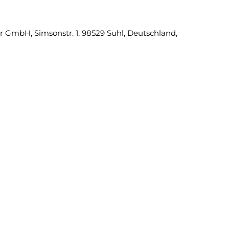
 GmbH, Simsonstr. 1, 98529 Suhl, Deutschland,
Eine Fra
Ihr
Name
Ihre
E-
Mail
Ihre
Telefonnummer
Ihre
Nachricht