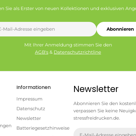
en Sie als Erster von neuen Kollektionen und exklusiven Ang
Abonnieren
l
Mit Ihrer Anmeldung stimmen Sie den
AGB's
&
Datenschutzrichtline
Newsletter
Informationen
Impressum
Abonnieren Sie den kosten
Datenschutz
verpassen Sie keine Neuigk
stressfreidrucken.de.
Newsletter
ungen
Batteriegesetzhinweise
E-