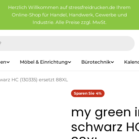
Herzlich Willkommen auf stressfreidrucken.de Ihrem
Online-Shop für Handel, Handwerk, Gewerbe und
Industrie. Alle Preise zzgl. MwSt.
ien
Möbel & Einrichtung
Bürotechnik
Kalen
warz HC (130335) ersetzt 88XL
Sparen Sie
4%
my green i
schwarz HC