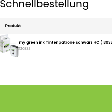
Schnellbestellung
Produkt
Ihr
my green ink Tintenpatrone schwarz HC (13033
Warenkorb
130335