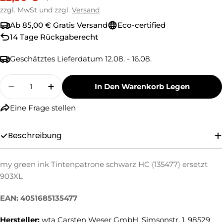
Preis
zzgl. MwSt und zzgl.
Versand
Ab 85,00 € Gratis Versand
Eco-certified
14 Tage Rückgaberecht
Geschätztes Lieferdatum
12.08. - 16.08.
Menge
In Den Warenkorb Legen
Menge Für My Green Ink Tintenpatrone Schwa
Menge Für My Green Ink Tintenpatro
Eine Frage stellen
Beschreibung
Eine Frage stellen
Ihr
my green ink Tintenpatrone schwarz HC (135477) ersetzt
Name
903XL
Ihre
E-
EAN: 4051685135477
Mail
Ihre
Hersteller:
wta Carsten Weser GmbH, Simsonstr. 1, 98529
Telefonnummer