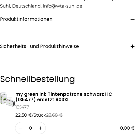
Suhl, Deutschland, info@wta-suhl.de
Ihre
Nachricht
Produktinformationen
Die mit * gekennzeichneten Felder sind Pflichtfelder.
Sicherheits- und Produkthinweise
Frage Senden
Schnellbestellung
my green ink Tintenpatrone schwarz HC
Ihr
(135477) ersetzt 903XL
Warenkorb
135477
22,50 €/Stück
23,68 €
Regulärer
Verkaufspreis
Preis
Menge
0,00 €