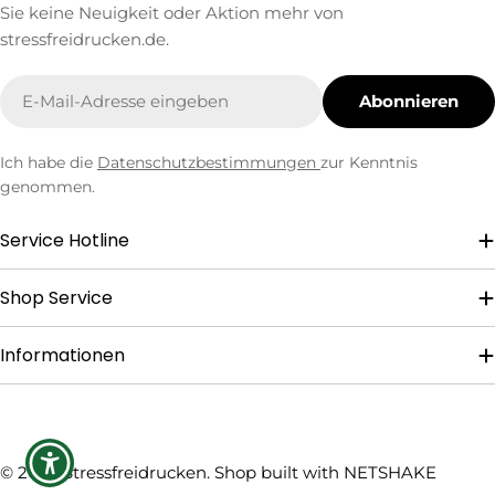
Sie keine Neuigkeit oder Aktion mehr von
stressfreidrucken.de.
E-
Abonnieren
Mail
Ich habe die
Datenschutzbestimmungen
zur Kenntnis
genommen.
Service Hotline
Shop Service
Informationen
Zahlungsmethoden
© 2026
Stressfreidrucken
. Shop built with
NETSHAKE