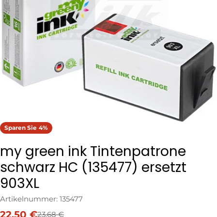
Öffnen Sie das Medium 0 im Modalformat
Sparen Sie
4%
my green ink Tintenpatrone
schwarz HC (135477) ersetzt
903XL
Artikelnummer:
135477
22,50 €
23,68 €
Verkaufspreis
Regulärer