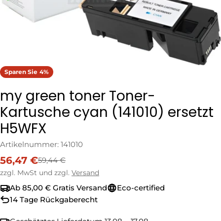
Sparen Sie
4%
my green toner Toner-
Kartusche cyan (141010) ersetzt
H5WFX
Artikelnummer:
141010
56,47 €
59,44 €
Verkaufspreis
Regulärer
Preis
zzgl. MwSt und zzgl.
Versand
Ab 85,00 € Gratis Versand
Eco-certified
14 Tage Rückgaberecht