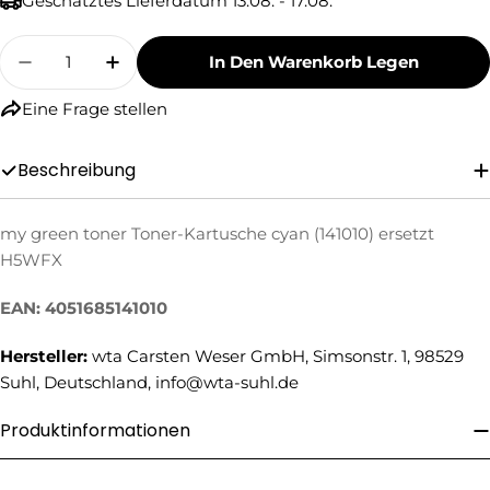
Geschätztes Lieferdatum
13.08. - 17.08.
Menge
In Den Warenkorb Legen
Menge Für My Green Toner Toner-Kartusche C
Menge Für My Green Toner Toner-Kar
Eine Frage stellen
Beschreibung
my green toner Toner-Kartusche cyan (141010) ersetzt
Eine Frage stellen
H5WFX
Ihr
Name
EAN: 4051685141010
Ihre
Hersteller:
wta Carsten Weser GmbH, Simsonstr. 1, 98529
E-
Suhl, Deutschland, info@wta-suhl.de
Mail
Ihre
Telefonnummer
Produktinformationen
Ihre
Nachricht