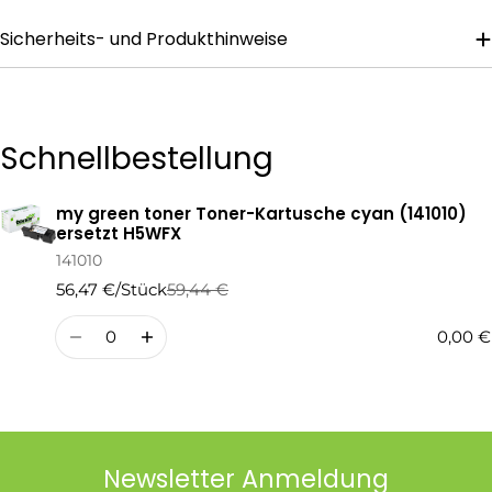
Sicherheits- und Produkthinweise
Die mit * gekennzeichneten Felder sind Pflichtfelder.
Frage Senden
Schnellbestellung
my green toner Toner-Kartusche cyan (141010)
Ihr
ersetzt H5WFX
Warenkorb
141010
56,47 €/Stück
59,44 €
Regulärer
Verkaufspreis
Preis
Menge
0,00 €
Newsletter Anmeldung