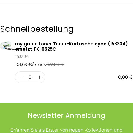
Die mit * gekennzeichneten Felder sind Pflichtfelder.
Schnellbestellung
Frage Senden
my green toner Toner-Kartusche cyan (153334)
Ihr
ersetzt TK-8525C
Warenkorb
153334
101,69 €/Stück
107,04 €
Regulärer
Verkaufspreis
Preis
Menge
0,00 €
Newsletter Anmeldung
Erfahren Sie als Erster von neuen Kollektionen und