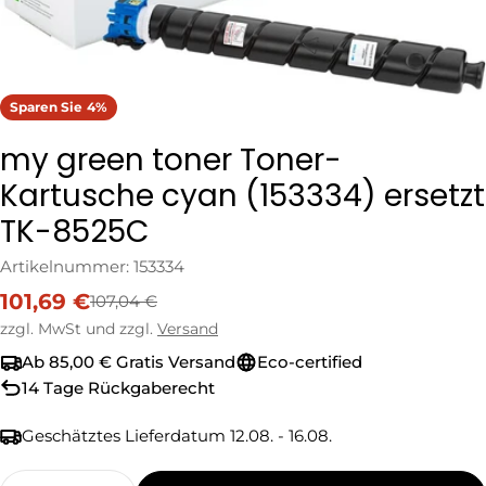
Sparen Sie
4%
my green toner Toner-
Kartusche cyan (153334) ersetzt
TK-8525C
Artikelnummer:
153334
101,69 €
107,04 €
Verkaufspreis
Regulärer
Preis
zzgl. MwSt und zzgl.
Versand
Ab 85,00 € Gratis Versand
Eco-certified
14 Tage Rückgaberecht
Geschätztes Lieferdatum
12.08. - 16.08.
Menge