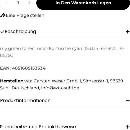
In Den Warenkorb Legen
Menge Für My Green Toner Toner-Kartusche C
Menge Für My Green Toner Toner-Kar
Eine Frage stellen
Beschreibung
my green toner Toner-Kartusche cyan (153334) ersetzt TK-
8525C
Eine Frage stellen
EAN: 4051685153334
Ihr
Name
Hersteller:
wta Carsten Weser GmbH, Simsonstr. 1, 98529
Ihre
Suhl, Deutschland, info@wta-suhl.de
E-
Mail
Produktinformationen
Ihre
Telefonnummer
Ihre
Nachricht
Sicherheits- und Produkthinweise