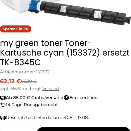
Sparen Sie
5%
my green toner Toner-
Kartusche cyan (153372) ersetzt
TK-8345C
Artikelnummer:
153372
62,12 €
65,39 €
Verkaufspreis
Regulärer
Preis
zzgl. MwSt und zzgl.
Versand
Ab 85,00 € Gratis Versand
Eco-certified
14 Tage Rückgaberecht
Geschätztes Lieferdatum
13.08. - 17.08.
Menge