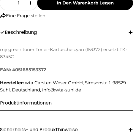
In Den Warenkorb Legen
Menge Für My Green Toner Toner-Kartusche C
Menge Für My Green Toner Toner-Kar
Eine Frage stellen
Beschreibung
my green toner Toner-Kartusche cyan (153372) ersetzt TK-
8345C
Eine Frage stellen
EAN: 4051685153372
Ihr
Name
Hersteller:
wta Carsten Weser GmbH, Simsonstr. 1, 98529
Ihre
Suhl, Deutschland, info@wta-suhl.de
E-
Mail
Produktinformationen
Ihre
Telefonnummer
Ihre
Nachricht
Sicherheits- und Produkthinweise