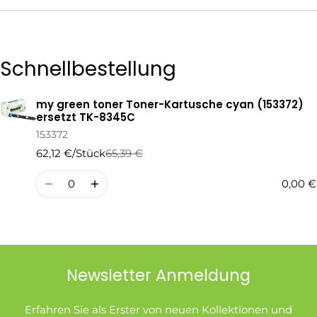
Die mit * gekennzeichneten Felder sind Pflichtfelder.
Schnellbestellung
Frage Senden
my green toner Toner-Kartusche cyan (153372)
Ihr
ersetzt TK-8345C
Warenkorb
153372
62,12 €/Stück
65,39 €
Regulärer
Verkaufspreis
Preis
Menge
0,00 €
Newsletter Anmeldung
Erfahren Sie als Erster von neuen Kollektionen und