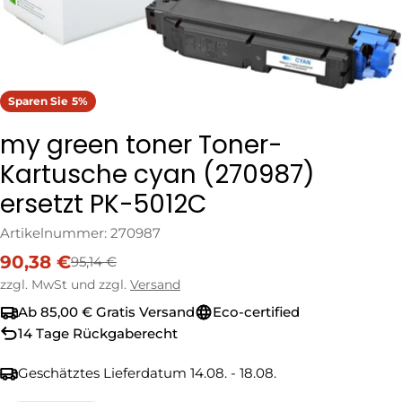
Sparen Sie
5%
my green toner Toner-
Kartusche cyan (270987)
ersetzt PK-5012C
Artikelnummer:
270987
90,38 €
95,14 €
Verkaufspreis
Regulärer
Preis
zzgl. MwSt und zzgl.
Versand
Ab 85,00 € Gratis Versand
Eco-certified
14 Tage Rückgaberecht
Geschätztes Lieferdatum
14.08. - 18.08.