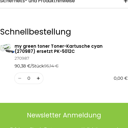
Sicherheits- und Produkthinweise
Die mit * gekennzeichneten Felder sind Pflichtfelder.
Schnellbestellung
Frage Senden
my green toner Toner-Kartusche cyan
Ihr
(270987) ersetzt PK-5012C
Warenkorb
270987
90,38 €/Stück
95,14 €
Regulärer
Verkaufspreis
Preis
Menge
0,00 €
Newsletter Anmeldung