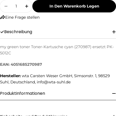
Menge
In Den Warenkorb Legen
Menge Für My Green Toner Toner-Kartusche C
Menge Für My Green Toner Toner-Kar
Eine Frage stellen
Beschreibung
my green toner Toner-Kartusche cyan (270987) ersetzt PK-
Eine Frage stellen
5012C
Ihr
EAN: 4051685270987
Name
Hersteller:
wta Carsten Weser GmbH, Simsonstr. 1, 98529
Ihre
Suhl, Deutschland, info@wta-suhl.de
E-
Mail
Ihre
Produktinformationen
Telefonnummer
Ihre
Nachricht