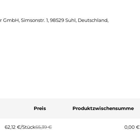
Eine Fra
 GmbH, Simsonstr. 1, 98529 Suhl, Deutschland,
Ihr
Name
Ihre
E-
Mail
Ihre
Telefonnummer
Ihre
Nachricht
Preis
Produktzwischensumme
Die mit * gekennzeichneten Fel
Frage
62,12 €/Stück
65,39 €
0,00 €
Regulärer
Verkaufspreis
Preis