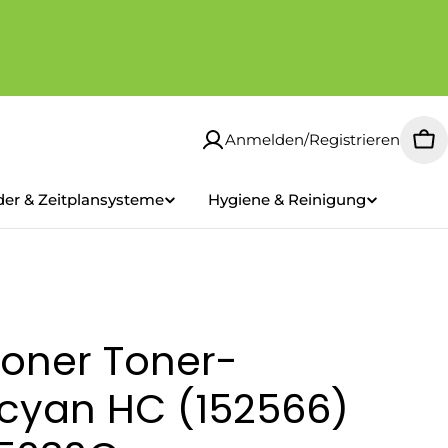
Anmelden/Registrieren
Wa
der & Zeitplansysteme
Hygiene & Reinigung
oner Toner-
cyan HC (152566)