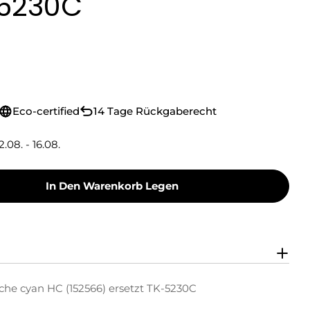
-5230C
Eco-certified
14 Tage Rückgaberecht
2.08. - 16.08.
In Den Warenkorb Legen
Toner Toner-Kartusche Cyan HC (152566) Ersetz
y Green Toner Toner-Kartusche Cyan HC (152566
che cyan HC (152566) ersetzt TK-5230C