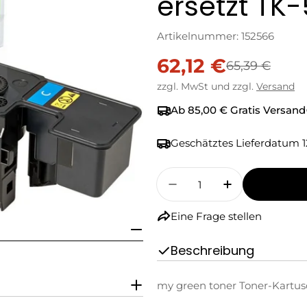
ersetzt TK
Artikelnummer:
152566
62,12 €
Verkaufspreis
Regulärer
65,39 €
zzgl. MwSt und zzgl.
Versand
Preis
Ab 85,00 € Gratis Versand
Geschätztes Lieferdatum
1
Menge
Menge Für My Green 
Menge Für M
Eine Frage stellen
Beschreibung
my green toner Toner-Kartus