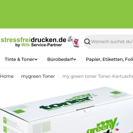
Zum
Inhalt
springen
Suchen
Tinte & Toner
Bürobedarf
Papier, Etiketten, Fol
Home
mygreen Toner
my green toner Toner-Kartusche
Springe
zu
den
Produktinformationen