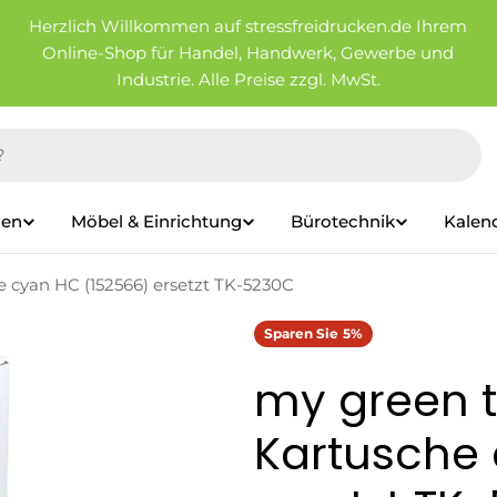
Herzlich Willkommen auf stressfreidrucken.de Ihrem
Online-Shop für Handel, Handwerk, Gewerbe und
Industrie. Alle Preise zzgl. MwSt.
ien
Möbel & Einrichtung
Bürotechnik
Kalen
 cyan HC (152566) ersetzt TK-5230C
Sparen Sie
5%
my green t
Kartusche 