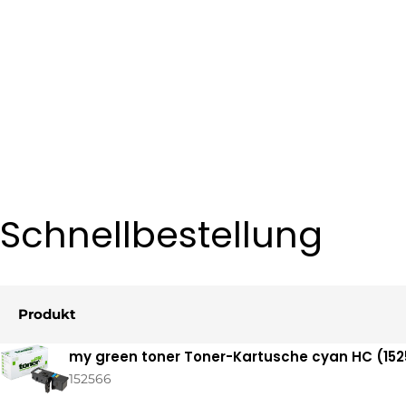
Schnellbestellung
Produkt
Ihr
my green toner Toner-Kartusche cyan HC (152
Warenkorb
152566