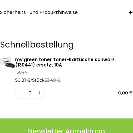
Sicherheits- und Produkthinweise
Die mit * gekennzeichneten Felder sind Pflichtfelder.
Frage Senden
Schnellbestellung
my green toner Toner-Kartusche schwarz
Ihr
(130441) ersetzt 10A
Warenkorb
130441
50,81 €/Stück
53,49 €
Regulärer
Verkaufspreis
Preis
Menge
0,00 €
Newsletter Anmeldung