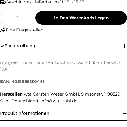
Geschätztes Lieferdatum
11.08. - 15.08.
Menge
In Den Warenkorb Legen
Menge Für My Green Toner Toner-Kartusche Sc
Menge Für My Green Toner Toner-Kar
Eine Frage stellen
Beschreibung
my green toner Toner-Kartusche schwarz (130441) ersetzt
Eine Frage stellen
10A
Ihr
Name
EAN: 4051685130441
Ihre
Hersteller:
wta Carsten Weser GmbH, Simsonstr. 1, 98529
E-
Suhl, Deutschland, info@wta-suhl.de
Mail
Ihre
Telefonnummer
Produktinformationen
Ihre
Nachricht