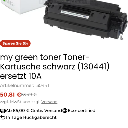
Sparen Sie
5%
my green toner Toner-
Kartusche schwarz (130441)
ersetzt 10A
Artikelnummer:
130441
50,81 €
53,49 €
Verkaufspreis
Regulärer
Preis
zzgl. MwSt und zzgl.
Versand
Ab 85,00 € Gratis Versand
Eco-certified
14 Tage Rückgaberecht