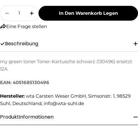
Menge
In Den Warenkorb Legen
Menge Für My Green Toner Toner-Kartusche Sc
Menge Für My Green Toner Toner-Kar
Eine Frage stellen
Beschreibung
my green toner Toner-Kartusche schwarz (130496) ersetzt
Eine Frage stellen
12A
Ihr
EAN: 4051685130496
Name
Ihre
Hersteller:
wta Carsten Weser GmbH, Simsonstr. 1, 98529
E-
Suhl, Deutschland, info@wta-suhl.de
Mail
Ihre
Produktinformationen
Telefonnummer
Ihre
Nachricht