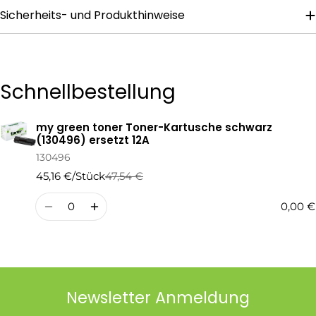
Sicherheits- und Produkthinweise
Die mit * gekennzeichneten Felder sind Pflichtfelder.
Frage Senden
Schnellbestellung
my green toner Toner-Kartusche schwarz
Ihr
(130496) ersetzt 12A
Warenkorb
130496
45,16 €/Stück
47,54 €
Regulärer
Verkaufspreis
Preis
Menge
0,00 €
Newsletter Anmeldung