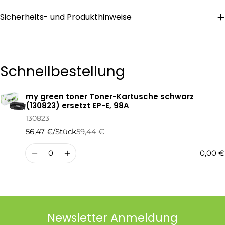
Sicherheits- und Produkthinweise
Die mit * gekennzeichneten Felder sind Pflichtfelder.
Frage Senden
Schnellbestellung
my green toner Toner-Kartusche schwarz
Ihr
(130823) ersetzt EP-E, 98A
Warenkorb
130823
56,47 €/Stück
59,44 €
Regulärer
Verkaufspreis
Preis
Menge
0,00 €
Newsletter Anmeldung