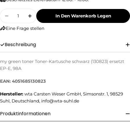
Menge
In Den Warenkorb Legen
Menge Für My Green Toner Toner-Kartusche Sc
Menge Für My Green Toner Toner-Kar
Eine Frage stellen
Beschreibung
my green toner Toner-Kartusche schwarz (130823) ersetzt
Eine Frage stellen
EP-E, 98A
Ihr
Name
EAN: 4051685130823
Ihre
Hersteller:
wta Carsten Weser GmbH, Simsonstr. 1, 98529
E-
Suhl, Deutschland, info@wta-suhl.de
Mail
Ihre
Telefonnummer
Produktinformationen
Ihre
Nachricht