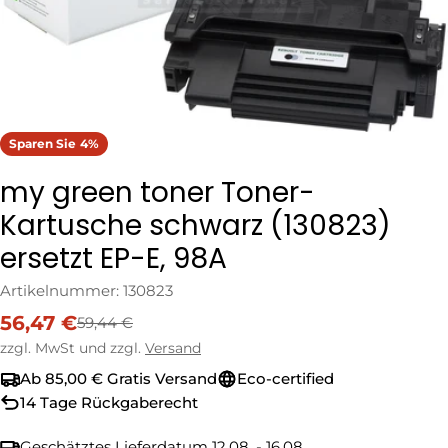
Sparen Sie
4%
my green toner Toner-
Kartusche schwarz (130823)
ersetzt EP-E, 98A
Artikelnummer:
130823
56,47 €
59,44 €
Verkaufspreis
Regulärer
Preis
zzgl. MwSt und zzgl.
Versand
Ab 85,00 € Gratis Versand
Eco-certified
14 Tage Rückgaberecht
Geschätztes Lieferdatum
12.08. - 16.08.