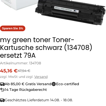
Sparen Sie
5%
my green toner Toner-
Kartusche schwarz (134708)
ersetzt 79A
Artikelnummer:
134708
45,16 €
47,54 €
Verkaufspreis
Regulärer
Preis
zzgl. MwSt und zzgl.
Versand
Ab 85,00 € Gratis Versand
Eco-certified
14 Tage Rückgaberecht
Geschätztes Lieferdatum
14.08. - 18.08.