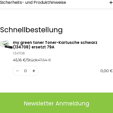
Sicherheits- und Produkthinweise
Die mit * gekennzeichneten Felder sind Pflichtfelder.
Frage Senden
Schnellbestellung
my green toner Toner-Kartusche schwarz
Ihr
(134708) ersetzt 79A
Warenkorb
134708
45,16 €/Stück
47,54 €
Regulärer
Verkaufspreis
Preis
Menge
0,00 €
Newsletter Anmeldung