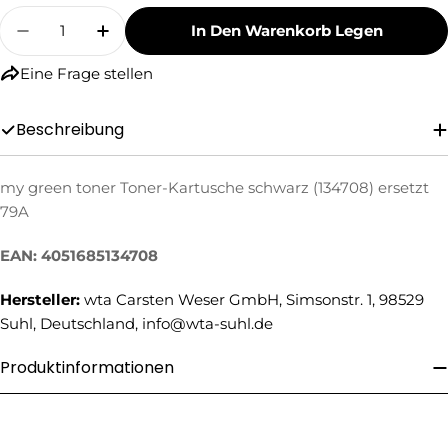
Menge
In Den Warenkorb Legen
Menge Für My Green Toner Toner-Kartusche S
Menge Für My Green Toner Toner-Kar
Eine Frage stellen
Beschreibung
my green toner Toner-Kartusche schwarz (134708) ersetzt
Eine Frage stellen
79A
Ihr
EAN: 4051685134708
Name
Hersteller:
wta Carsten Weser GmbH, Simsonstr. 1, 98529
Ihre
E-
Suhl, Deutschland, info@wta-suhl.de
Mail
Ihre
Produktinformationen
Telefonnummer
Ihre
Nachricht