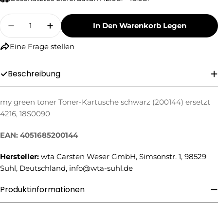
Menge
In Den Warenkorb Legen
Menge Für My Green Toner Toner-Kartusche Sc
Menge Für My Green Toner Toner-Kar
Eine Frage stellen
Beschreibung
my green toner Toner-Kartusche schwarz (200144) ersetzt
Eine Frage stellen
4216, 18S0090
Ihr
Name
EAN: 4051685200144
Ihre
Hersteller:
wta Carsten Weser GmbH, Simsonstr. 1, 98529
E-
Suhl, Deutschland, info@wta-suhl.de
Mail
Ihre
Telefonnummer
Produktinformationen
Ihre
Nachricht