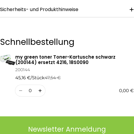
Sicherheits- und Produkthinweise
Die mit * gekennzeichneten Felder sind Pflichtfelder.
Frage Senden
Schnellbestellung
my green toner Toner-Kartusche schwarz
Ihr
(200144) ersetzt 4216, 18S0090
Warenkorb
200144
45,16 €/Stück
47,54 €
Regulärer
Verkaufspreis
Preis
Menge
0,00 €
Newsletter Anmeldung