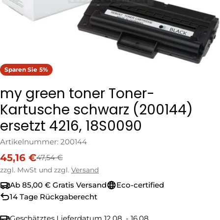
Sparen Sie
5%
my green toner Toner-
Kartusche schwarz (200144)
ersetzt 4216, 18S0090
Artikelnummer:
200144
45,16 €
47,54 €
Verkaufspreis
Regulärer
Preis
zzgl. MwSt und zzgl.
Versand
Ab 85,00 € Gratis Versand
Eco-certified
14 Tage Rückgaberecht
Geschätztes Lieferdatum
12.08. - 16.08.