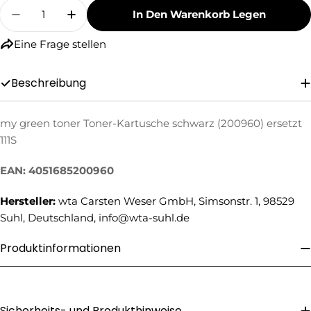
Menge
In Den Warenkorb Legen
Menge Für My Green Toner Toner-Kartusche Sc
Menge Für My Green Toner Toner-Kar
Eine Frage stellen
Beschreibung
my green toner Toner-Kartusche schwarz (200960) ersetzt
111S
Eine Frage stellen
Ihr
EAN: 4051685200960
Name
Hersteller:
wta Carsten Weser GmbH, Simsonstr. 1, 98529
Ihre
Suhl, Deutschland, info@wta-suhl.de
E-
Mail
Ihre
Produktinformationen
Telefonnummer
Ihre
Nachricht
Sicherheits- und Produkthinweise