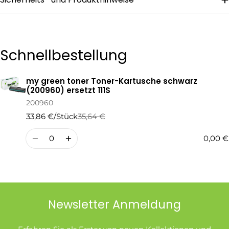
Die mit * gekennzeichneten Felder sind Pflichtfelder.
Schnellbestellung
Frage Senden
my green toner Toner-Kartusche schwarz
Ihr
(200960) ersetzt 111S
Warenkorb
200960
33,86 €/Stück
35,64 €
Regulärer
Verkaufspreis
Preis
Menge
0,00 €
Newsletter Anmeldung