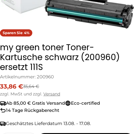
Sparen Sie
4%
my green toner Toner-
Kartusche schwarz (200960)
ersetzt 111S
Artikelnummer:
200960
33,86 €
35,64 €
Verkaufspreis
Regulärer
Preis
zzgl. MwSt und zzgl.
Versand
Ab 85,00 € Gratis Versand
Eco-certified
14 Tage Rückgaberecht
Geschätztes Lieferdatum
13.08. - 17.08.