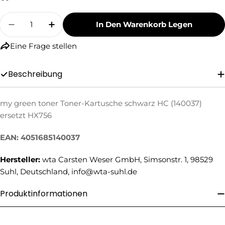
Menge
In Den Warenkorb Legen
Menge Für My Green Toner Toner-Kartusche S
Menge Für My Green Toner Toner-Kar
Eine Frage stellen
Beschreibung
my green toner Toner-Kartusche schwarz HC (140037)
Eine Frage stellen
ersetzt HX756
Ihr
EAN: 4051685140037
Name
Ihre
Hersteller:
wta Carsten Weser GmbH, Simsonstr. 1, 98529
E-
Suhl, Deutschland, info@wta-suhl.de
Mail
Ihre
Produktinformationen
Telefonnummer
Ihre
Nachricht