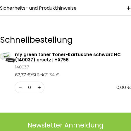
Sicherheits- und Produkthinweise
Die mit * gekennzeichneten Felder sind Pflichtfelder.
Frage Senden
Schnellbestellung
my green toner Toner-Kartusche schwarz HC
Ihr
(140037) ersetzt HX756
Warenkorb
140037
67,77 €/Stück
71,34 €
Regulärer
Verkaufspreis
Preis
Menge
0,00 €
Newsletter Anmeldung