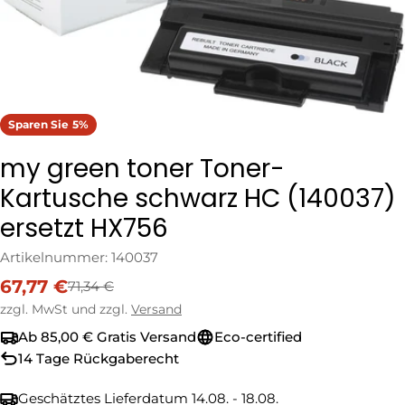
Sparen Sie
5%
my green toner Toner-
Kartusche schwarz HC (140037)
ersetzt HX756
Artikelnummer:
140037
67,77 €
71,34 €
Verkaufspreis
Regulärer
Preis
zzgl. MwSt und zzgl.
Versand
Ab 85,00 € Gratis Versand
Eco-certified
14 Tage Rückgaberecht
Geschätztes Lieferdatum
14.08. - 18.08.