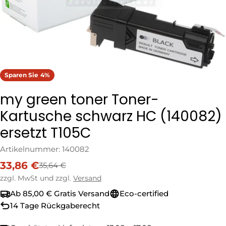
Sparen Sie
4%
my green toner Toner-
Kartusche schwarz HC (140082)
ersetzt T105C
Artikelnummer:
140082
33,86 €
35,64 €
Verkaufspreis
Regulärer
Preis
zzgl. MwSt und zzgl.
Versand
Ab 85,00 € Gratis Versand
Eco-certified
14 Tage Rückgaberecht