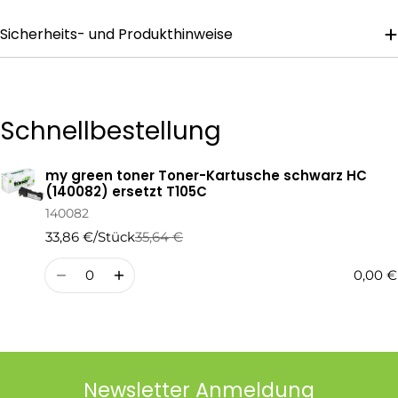
Sicherheits- und Produkthinweise
Die mit * gekennzeichneten Felder sind Pflichtfelder.
Frage Senden
Schnellbestellung
my green toner Toner-Kartusche schwarz HC
Ihr
(140082) ersetzt T105C
Warenkorb
140082
33,86 €/Stück
35,64 €
Regulärer
Verkaufspreis
Preis
Menge
0,00 €
Newsletter Anmeldung