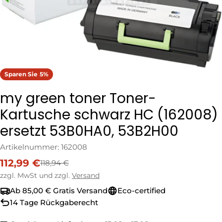
Sparen Sie
5%
my green toner Toner-
Kartusche schwarz HC (162008)
ersetzt 53B0HA0, 53B2H00
Artikelnummer:
162008
112,99 €
118,94 €
Verkaufspreis
Regulärer
Preis
zzgl. MwSt und zzgl.
Versand
Ab 85,00 € Gratis Versand
Eco-certified
14 Tage Rückgaberecht