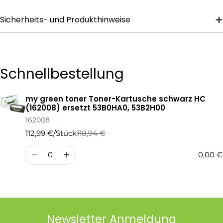
Sicherheits- und Produkthinweise
Die mit * gekennzeichneten Felder sind Pflichtfelder.
Frage Senden
Schnellbestellung
my green toner Toner-Kartusche schwarz HC
Ihr
(162008) ersetzt 53B0HA0, 53B2H00
Warenkorb
162008
112,99 €/Stück
118,94 €
Regulärer
Verkaufspreis
Preis
Menge
0,00 €
Newsletter Anmeldung