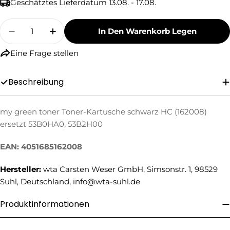
Geschätztes Lieferdatum
13.08. - 17.08.
Menge
In Den Warenkorb Legen
Menge Für My Green Toner Toner-Kartusche 
Menge Für My Green Toner Toner-Ka
Eine Frage stellen
Beschreibung
my green toner Toner-Kartusche schwarz HC (162008)
Eine Frage stellen
ersetzt 53B0HA0, 53B2H00
Ihr
Name
EAN: 4051685162008
Ihre
Hersteller:
wta Carsten Weser GmbH, Simsonstr. 1, 98529
E-
Suhl, Deutschland, info@wta-suhl.de
Mail
Ihre
Telefonnummer
Produktinformationen
Ihre
Nachricht