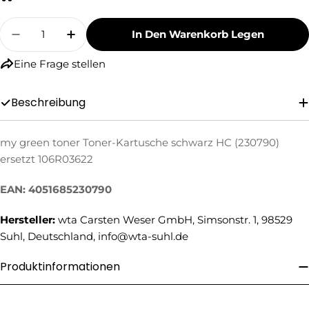
Menge
In Den Warenkorb Legen
Menge Für My Green Toner Toner-Kartusche S
Menge Für My Green Toner Toner-Kar
Eine Frage stellen
Beschreibung
my green toner Toner-Kartusche schwarz HC (230790)
Eine Frage stellen
ersetzt 106R03622
Ihr
EAN: 4051685230790
Name
Ihre
Hersteller:
wta Carsten Weser GmbH, Simsonstr. 1, 98529
E-
Suhl, Deutschland, info@wta-suhl.de
Mail
Ihre
Telefonnummer
Produktinformationen
Ihre
Nachricht