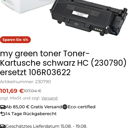
Sparen Sie
4%
my green toner Toner-
Kartusche schwarz HC (230790)
ersetzt 106R03622
Artikelnummer:
230790
101,69 €
107,04 €
Verkaufspreis
Regulärer
Preis
zzgl. MwSt und zzgl.
Versand
Ab 85,00 € Gratis Versand
Eco-certified
14 Tage Rückgaberecht
Geschätztes Lieferdatum
15.08. - 19.08.