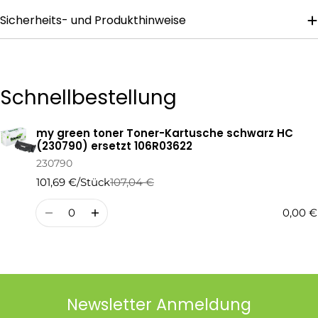
Sicherheits- und Produkthinweise
Die mit * gekennzeichneten Felder sind Pflichtfelder.
Frage Senden
Schnellbestellung
my green toner Toner-Kartusche schwarz HC
Ihr
(230790) ersetzt 106R03622
Warenkorb
230790
101,69 €/Stück
107,04 €
Regulärer
Verkaufspreis
Preis
Menge
0,00 €
Newsletter Anmeldung