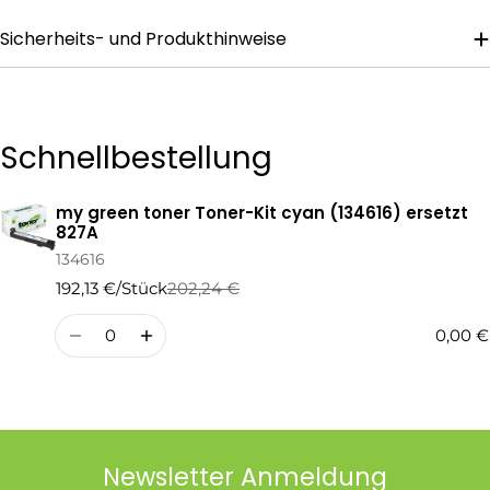
Sicherheits- und Produkthinweise
Die mit * gekennzeichneten Felder sind Pflichtfelder.
Frage Senden
Schnellbestellung
my green toner Toner-Kit cyan (134616) ersetzt
Ihr
827A
Warenkorb
134616
192,13 €/Stück
202,24 €
Regulärer
Verkaufspreis
Preis
Menge
0,00 €
Newsletter Anmeldung