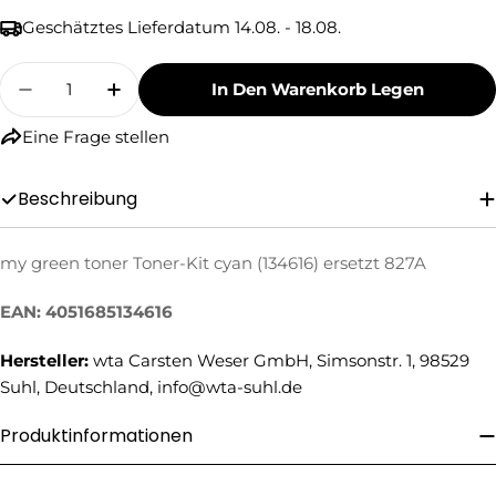
Geschätztes Lieferdatum
14.08. - 18.08.
Menge
In Den Warenkorb Legen
Menge Für My Green Toner Toner-Kit Cyan (13
Menge Für My Green Toner Toner-Kit 
Eine Frage stellen
Beschreibung
Eine Frage stellen
my green toner Toner-Kit cyan (134616) ersetzt 827A
Ihr
Name
EAN: 4051685134616
Ihre
Hersteller:
wta Carsten Weser GmbH, Simsonstr. 1, 98529
E-
Suhl, Deutschland, info@wta-suhl.de
Mail
Ihre
Telefonnummer
Produktinformationen
Ihre
Nachricht