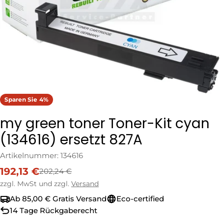
Öffnen Sie das Medium 0 im Modalformat
Sparen Sie
4%
my green toner Toner-Kit cyan
(134616) ersetzt 827A
Artikelnummer:
134616
192,13 €
202,24 €
Verkaufspreis
Regulärer
Preis
zzgl. MwSt und zzgl.
Versand
Ab 85,00 € Gratis Versand
Eco-certified
14 Tage Rückgaberecht