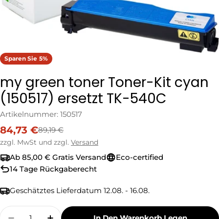
Sparen Sie
5%
my green toner Toner-Kit cyan
(150517) ersetzt TK-540C
Artikelnummer:
150517
84,73 €
89,19 €
Verkaufspreis
Regulärer
Preis
zzgl. MwSt und zzgl.
Versand
Ab 85,00 € Gratis Versand
Eco-certified
14 Tage Rückgaberecht
Geschätztes Lieferdatum
12.08. - 16.08.
Menge
In Den Warenkorb Legen