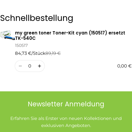
Die mit * gekennzeichneten Felder sind Pflichtfelder.
Schnellbestellung
Frage Senden
my green toner Toner-Kit cyan (150517) ersetzt
Ihr
TK-540C
Warenkorb
150517
84,73 €/Stück
89,19 €
Regulärer
Verkaufspreis
Preis
Menge
0,00 €
Newsletter Anmeldung
Erfahren Sie als Erster von neuen Kollektionen und
exklusiven Angeboten.