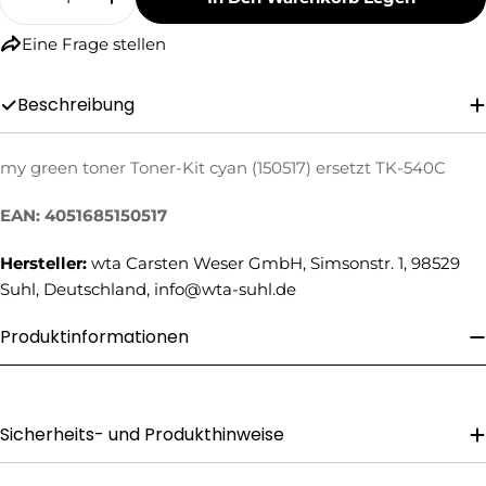
Menge Für My Green Toner Toner-Kit Cyan (15
Menge Für My Green Toner Toner-Kit 
Eine Frage stellen
Beschreibung
my green toner Toner-Kit cyan (150517) ersetzt TK-540C
Eine Frage stellen
EAN: 4051685150517
Ihr
Name
Hersteller:
wta Carsten Weser GmbH, Simsonstr. 1, 98529
Suhl, Deutschland, info@wta-suhl.de
Ihre
E-
Produktinformationen
Mail
Ihre
Telefonnummer
Ihre
Sicherheits- und Produkthinweise
Nachricht