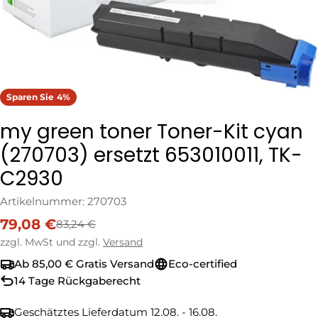
Sparen Sie
4%
my green toner Toner-Kit cyan
(270703) ersetzt 653010011, TK-
C2930
Artikelnummer:
270703
79,08 €
83,24 €
Verkaufspreis
Regulärer
Preis
zzgl. MwSt und zzgl.
Versand
Ab 85,00 € Gratis Versand
Eco-certified
14 Tage Rückgaberecht
Geschätztes Lieferdatum
12.08. - 16.08.