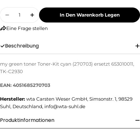
Menge
In Den Warenkorb Legen
Menge Für My Green Toner Toner-Kit Cyan (27
Menge Für My Green Toner Toner-Kit 
Eine Frage stellen
Beschreibung
my green toner Toner-Kit cyan (270703) ersetzt 653010011,
Eine Frage stellen
TK-C2930
Ihr
EAN: 4051685270703
Name
Ihre
Hersteller:
wta Carsten Weser GmbH, Simsonstr. 1, 98529
E-
Suhl, Deutschland, info@wta-suhl.de
Mail
Ihre
Produktinformationen
Telefonnummer
Ihre
Nachricht