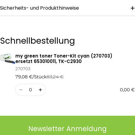
Sicherheits- und Produkthinweise
Die mit * gekennzeichneten Felder sind Pflichtfelder.
Frage Senden
Schnellbestellung
my green toner Toner-Kit cyan (270703)
Ihr
ersetzt 653010011, TK-C2930
Warenkorb
270703
79,08 €/Stück
83,24 €
Regulärer
Verkaufspreis
Preis
Menge
0,00 €
Newsletter Anmeldung