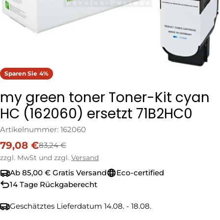
Sparen Sie
4%
my green toner Toner-Kit cyan
HC (162060) ersetzt 71B2HC0
Artikelnummer:
162060
79,08 €
83,24 €
Verkaufspreis
Regulärer
Preis
zzgl. MwSt und zzgl.
Versand
Ab 85,00 € Gratis Versand
Eco-certified
14 Tage Rückgaberecht
Geschätztes Lieferdatum
14.08. - 18.08.