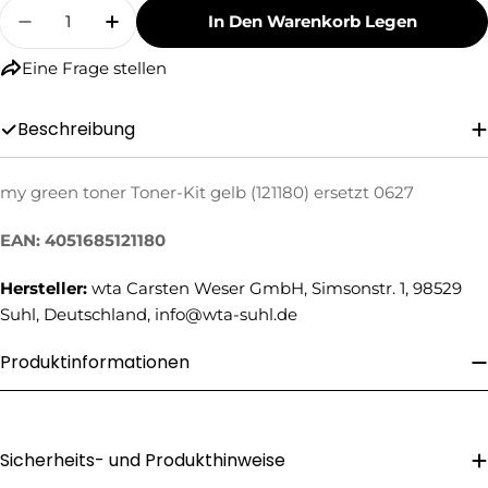
Menge
In Den Warenkorb Legen
Menge Für My Green Toner Toner-Kit Gelb (121
Menge Für My Green Toner Toner-Kit 
Eine Frage stellen
Beschreibung
my green toner Toner-Kit gelb (121180) ersetzt 0627
Eine Frage stellen
EAN: 4051685121180
Ihr
Name
Hersteller:
wta Carsten Weser GmbH, Simsonstr. 1, 98529
Ihre
Suhl, Deutschland, info@wta-suhl.de
E-
Mail
Produktinformationen
Ihre
Telefonnummer
Ihre
Nachricht
Sicherheits- und Produkthinweise