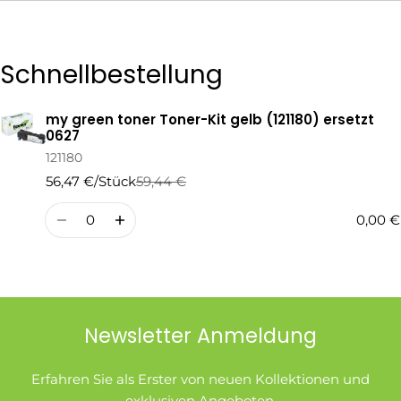
Die mit * gekennzeichneten Felder sind Pflichtfelder.
Schnellbestellung
Frage Senden
my green toner Toner-Kit gelb (121180) ersetzt
Ihr
0627
Warenkorb
121180
56,47 €/Stück
59,44 €
Regulärer
Verkaufspreis
Preis
Menge
0,00 €
Newsletter Anmeldung
Erfahren Sie als Erster von neuen Kollektionen und
exklusiven Angeboten.