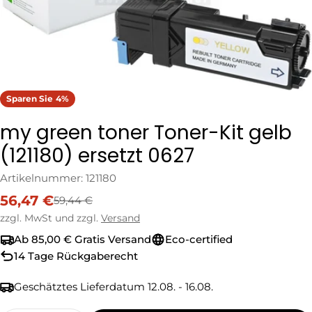
Sparen Sie
4%
my green toner Toner-Kit gelb
(121180) ersetzt 0627
Artikelnummer:
121180
56,47 €
59,44 €
Verkaufspreis
Regulärer
Preis
zzgl. MwSt und zzgl.
Versand
Ab 85,00 € Gratis Versand
Eco-certified
14 Tage Rückgaberecht
Geschätztes Lieferdatum
12.08. - 16.08.