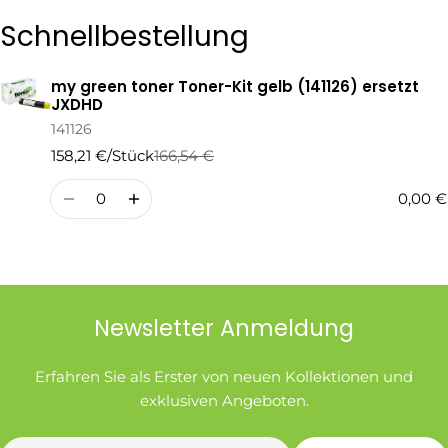
Die mit * gekennzeichneten Felder sind Pflichtfelder.
Schnellbestellung
Frage Senden
my green toner Toner-Kit gelb (141126) ersetzt
Ihr
JXDHD
Warenkorb
141126
158,21 €/Stück
166,54 €
Regulärer
Verkaufspreis
Preis
Menge
0,00 €
Newsletter Anmeldung
Erfahren Sie als Erster von neuen Kollektionen und
exklusiven Angeboten.
E-