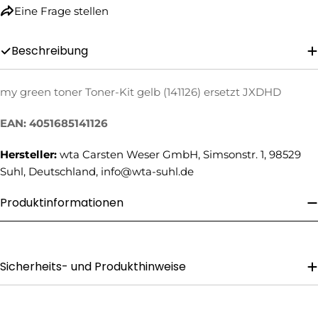
Eine Frage stellen
Beschreibung
my green toner Toner-Kit gelb (141126) ersetzt JXDHD
Eine Frage stellen
EAN: 4051685141126
Ihr
Hersteller:
wta Carsten Weser GmbH, Simsonstr. 1, 98529
Name
Suhl, Deutschland, info@wta-suhl.de
Ihre
E-
Produktinformationen
Mail
Ihre
Telefonnummer
Ihre
Sicherheits- und Produkthinweise
Nachricht