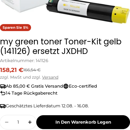
Sparen Sie
5%
my green toner Toner-Kit gelb
(141126) ersetzt JXDHD
Artikelnummer:
141126
158,21 €
166,54 €
Verkaufspreis
Regulärer
Preis
zzgl. MwSt und zzgl.
Versand
Ab 85,00 € Gratis Versand
Eco-certified
14 Tage Rückgaberecht
Geschätztes Lieferdatum
12.08. - 16.08.
Menge
In Den Warenkorb Legen
Menge Für My Green Toner Toner-Kit Gelb (14
Menge Für My Green Toner Toner-Kit 