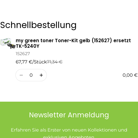
Die mit * gekennzeichneten Felder sind Pflichtfelder.
Schnellbestellung
Frage Senden
my green toner Toner-Kit gelb (152627) ersetzt
Ihr
TK-5240Y
Warenkorb
152627
67,77 €/Stück
71,34 €
Regulärer
Verkaufspreis
Preis
Menge
0,00 €
Newsletter Anmeldung
Erfahren Sie als Erster von neuen Kollektionen und
exklusiven Angeboten.