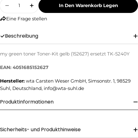
Menge
In Den Warenkorb Legen
Menge Für My Green Toner Toner-Kit Gelb (15
Menge Für My Green Toner Toner-Kit 
Eine Frage stellen
Beschreibung
my green toner Toner-Kit gelb (152627) ersetzt TK-5240Y
Eine Frage stellen
EAN: 4051685152627
Ihr
Name
Hersteller:
wta Carsten Weser GmbH, Simsonstr. 1, 98529
Ihre
Suhl, Deutschland, info@wta-suhl.de
E-
Mail
Produktinformationen
Ihre
Telefonnummer
Ihre
Nachricht
Sicherheits- und Produkthinweise