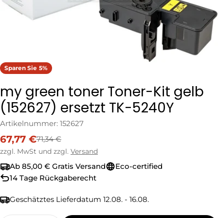
Sparen Sie
5%
my green toner Toner-Kit gelb
(152627) ersetzt TK-5240Y
Artikelnummer:
152627
67,77 €
71,34 €
Verkaufspreis
Regulärer
Preis
zzgl. MwSt und zzgl.
Versand
Ab 85,00 € Gratis Versand
Eco-certified
14 Tage Rückgaberecht
Geschätztes Lieferdatum
12.08. - 16.08.