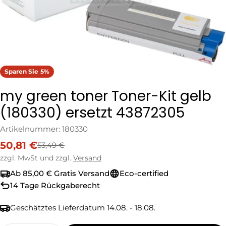
Sparen Sie
5%
my green toner Toner-Kit gelb
(180330) ersetzt 43872305
Artikelnummer:
180330
50,81 €
53,49 €
Verkaufspreis
Regulärer
Preis
zzgl. MwSt und zzgl.
Versand
Ab 85,00 € Gratis Versand
Eco-certified
14 Tage Rückgaberecht
Geschätztes Lieferdatum
14.08. - 18.08.