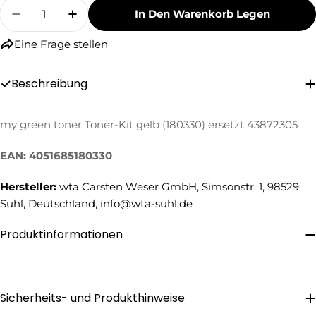
Menge
In Den Warenkorb Legen
Menge Für My Green Toner Toner-Kit Gelb (18
Menge Für My Green Toner Toner-Kit
Eine Frage stellen
Beschreibung
my green toner Toner-Kit gelb (180330) ersetzt 43872305
Eine Frage stellen
EAN: 4051685180330
Ihr
Name
Hersteller:
wta Carsten Weser GmbH, Simsonstr. 1, 98529
Ihre
Suhl, Deutschland, info@wta-suhl.de
E-
Mail
Produktinformationen
Ihre
Telefonnummer
Ihre
Nachricht
Sicherheits- und Produkthinweise