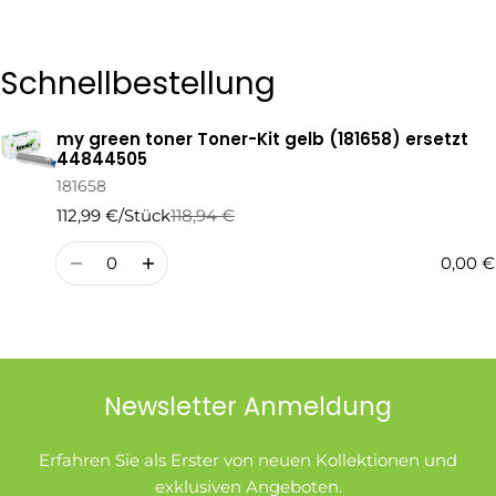
Die mit * gekennzeichneten Felder sind Pflichtfelder.
Schnellbestellung
Frage Senden
my green toner Toner-Kit gelb (181658) ersetzt
Ihr
44844505
Warenkorb
181658
112,99 €/Stück
118,94 €
Regulärer
Verkaufspreis
Preis
Menge
0,00 €
Newsletter Anmeldung
Erfahren Sie als Erster von neuen Kollektionen und
exklusiven Angeboten.