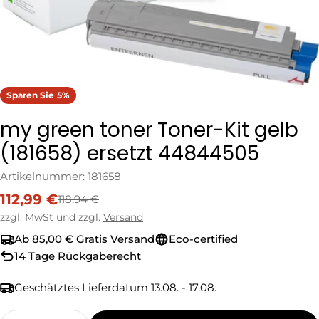
Sparen Sie
5%
my green toner Toner-Kit gelb
(181658) ersetzt 44844505
Artikelnummer:
181658
112,99 €
118,94 €
Verkaufspreis
Regulärer
Preis
zzgl. MwSt und zzgl.
Versand
Ab 85,00 € Gratis Versand
Eco-certified
14 Tage Rückgaberecht
Geschätztes Lieferdatum
13.08. - 17.08.
Menge