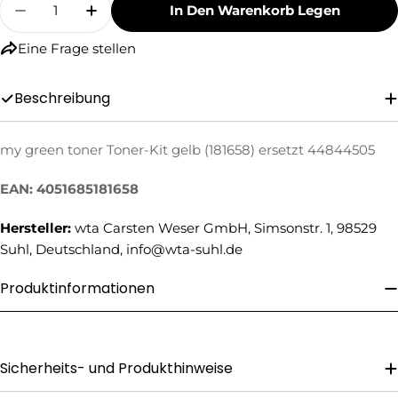
In Den Warenkorb Legen
Menge Für My Green Toner Toner-Kit Gelb (18
Menge Für My Green Toner Toner-Kit 
Eine Frage stellen
Beschreibung
my green toner Toner-Kit gelb (181658) ersetzt 44844505
Eine Frage stellen
EAN: 4051685181658
Ihr
Name
Hersteller:
wta Carsten Weser GmbH, Simsonstr. 1, 98529
Ihre
Suhl, Deutschland, info@wta-suhl.de
E-
Mail
Produktinformationen
Ihre
Telefonnummer
Ihre
Nachricht
Sicherheits- und Produkthinweise