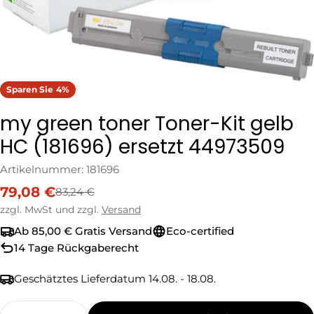
Sparen Sie
4%
my green toner Toner-Kit gelb
HC (181696) ersetzt 44973509
Artikelnummer:
181696
79,08 €
83,24 €
Verkaufspreis
Regulärer
Preis
zzgl. MwSt und zzgl.
Versand
Ab 85,00 € Gratis Versand
Eco-certified
14 Tage Rückgaberecht
Geschätztes Lieferdatum
14.08. - 18.08.
Menge