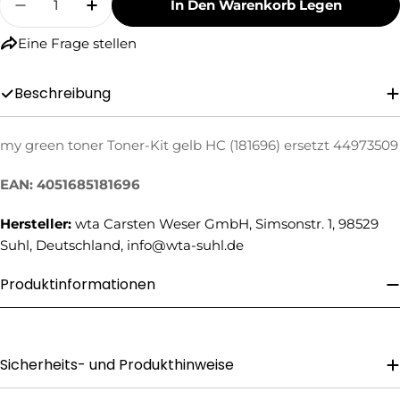
In Den Warenkorb Legen
Menge Für My Green Toner Toner-Kit Gelb HC 
Menge Für My Green Toner Toner-Kit 
Eine Frage stellen
Beschreibung
my green toner Toner-Kit gelb HC (181696) ersetzt 44973509
Eine Frage stellen
EAN: 4051685181696
Ihr
Name
Hersteller:
wta Carsten Weser GmbH, Simsonstr. 1, 98529
Suhl, Deutschland, info@wta-suhl.de
Ihre
E-
Mail
Produktinformationen
Ihre
Telefonnummer
Ihre
Nachricht
Sicherheits- und Produkthinweise