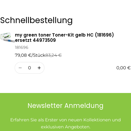
Die mit * gekennzeichneten Felder sind Pflichtfelder.
Schnellbestellung
Frage Senden
my green toner Toner-Kit gelb HC (181696)
Ihr
ersetzt 44973509
Warenkorb
181696
79,08 €/Stück
83,24 €
Regulärer
Verkaufspreis
Preis
Menge
0,00 €
Newsletter Anmeldung
Erfahren Sie als Erster von neuen Kollektionen und
exklusiven Angeboten.