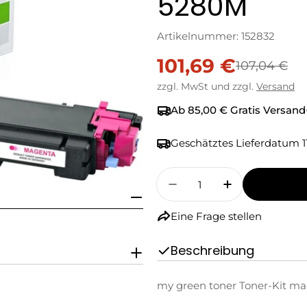
5280M
Artikelnummer:
152832
101,69 €
Verkaufspreis
Regulärer
107,04 €
zzgl. MwSt und zzgl.
Versand
Preis
Ab 85,00 € Gratis Versand
Geschätztes Lieferdatum
1
Menge
Menge Für My Green 
Menge Für M
Eine Frage stellen
Beschreibung
my green toner Toner-Kit ma