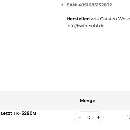
EAN: 4051685152832
Hersteller:
wta Carsten Weser
info@wta-suhl.de
Menge
rsetzt TK-5280M
Menge
1
R
V
P