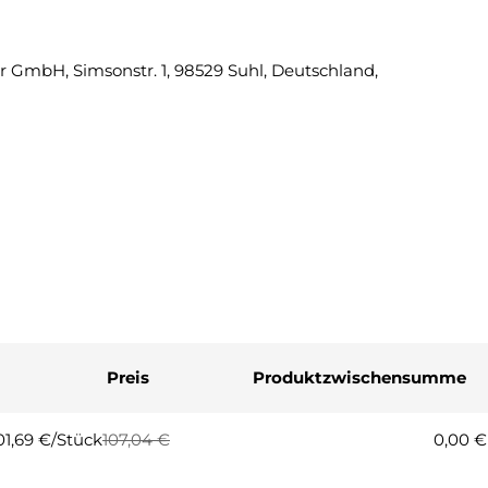
Eine Fra
 GmbH, Simsonstr. 1, 98529 Suhl, Deutschland,
Ihr
Name
Ihre
E-
Mail
Ihre
Telefonnummer
Ihre
Nachricht
Preis
Produktzwischensumme
Die mit * gekennzeichneten Fel
Frage
01,69 €/Stück
107,04 €
0,00 €
egulärer
erkaufspreis
reis