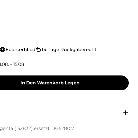
Eco-certified
14 Tage Rückgaberecht
1.08. - 15.08.
In Den Warenkorb Legen
Toner Toner-Kit Magenta (152832) Ersetzt TK-5
y Green Toner Toner-Kit Magenta (152832) Erse
genta (152832) ersetzt TK-5280M