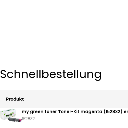
Schnellbestellung
Produkt
Ihr
my green toner Toner-Kit magenta (152832) e
Warenkorb
152832