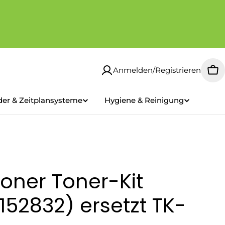
Anmelden/Registrieren
Wa
der & Zeitplansysteme
Hygiene & Reinigung
oner Toner-Kit
52832) ersetzt TK-