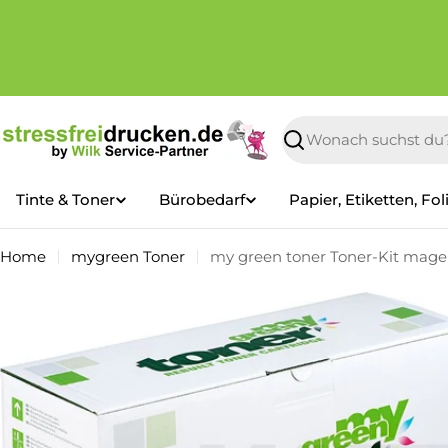
Zum
Inhalt
springen
Suchen
Tinte & Toner
Bürobedarf
Papier, Etiketten, Fol
Home
mygreen Toner
my green toner Toner-Kit mage
Springe
zu
den
Produktinformationen