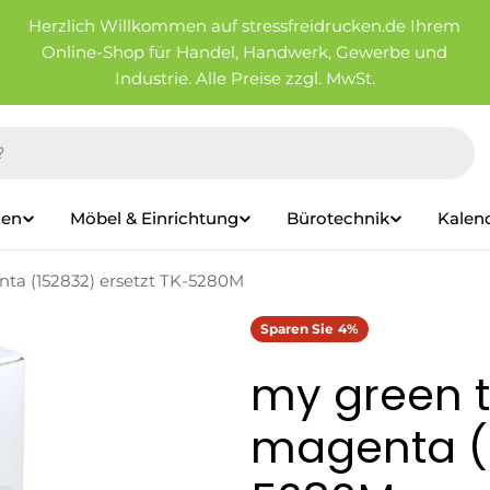
Herzlich Willkommen auf stressfreidrucken.de Ihrem
Online-Shop für Handel, Handwerk, Gewerbe und
Industrie. Alle Preise zzgl. MwSt.
ien
Möbel & Einrichtung
Bürotechnik
Kalen
nta (152832) ersetzt TK-5280M
Sparen Sie
4%
my green t
magenta (1